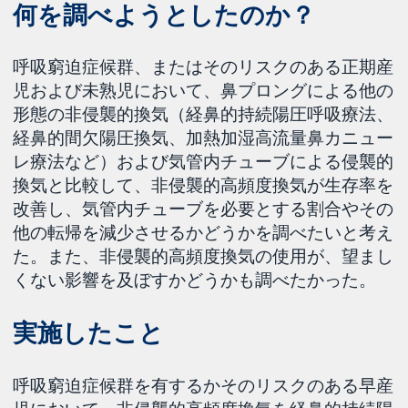
何を調べようとしたのか？
呼吸窮迫症候群、またはそのリスクのある正期産
児および未熟児において、鼻プロングによる他の
形態の非侵襲的換気（経鼻的持続陽圧呼吸療法、
経鼻的間欠陽圧換気、加熱加湿高流量鼻カニュー
レ療法など）および気管内チューブによる侵襲的
換気と比較して、非侵襲的高頻度換気が生存率を
改善し、気管内チューブを必要とする割合やその
他の転帰を減少させるかどうかを調べたいと考え
た。また、非侵襲的高頻度換気の使用が、望まし
くない影響を及ぼすかどうかも調べたかった。
実施したこと
呼吸窮迫症候群を有するかそのリスクのある早産