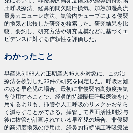
児において、非侵襲的高頻度換気を経鼻的持続陽
圧呼吸療法、経鼻的間欠陽圧換気、加熱加湿高流
量鼻カニューレ療法、気管内チューブによる侵襲
的換気と比較した研究を検索した。研究結果を比
較、要約し、研究方法や研究規模などに基づくエ
ビデンスに対する信頼性を評価した。
わかったこと
早産児5,068人と正期産児46人を対象に、この治
療法を検討した33件の研究を同定した。呼吸困難
のある早産児の場合、最初に非侵襲的高頻度換気
を使用することで、経鼻的持続陽圧呼吸療法を使
用するよりも、挿管や人工呼吸のリスクをおそら
く減らすことができる。挿管して界面活性剤投与
後に抜管が計画されている早産児の場合、非侵襲
的高頻度換気の使用は、経鼻的持続陽圧呼吸療法