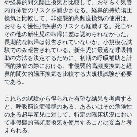
や経鼻的間欠陽圧換気と比較して、おそらく気管
内再挿管のリスクを減少させる。経鼻的持続陽圧
換気と比較して、非侵襲的高頻度換気の使用は、
おそらく慢性肺疾患のリスクも軽減する。死亡や
その他の新生児の転帰に差は認められなかった。
長期的な転帰は報告されていないか、小規模な試
験でのみ報告されている。新生児に最適な呼吸補
助の方法を決定するために、初期の呼吸補助と計
画的抜管の際における、非侵襲的高頻度換気と経
鼻的間欠的陽圧換気を比較する大規模試験が必要
である。
これらの試験から得られた有望な結果を考慮する
と、呼吸窮迫症候群のある、あるいはその危険性
のある超早産児に対して、特定の臨床状況におい
て非侵襲的高頻度換気を使用することは妥当と考
えられる。