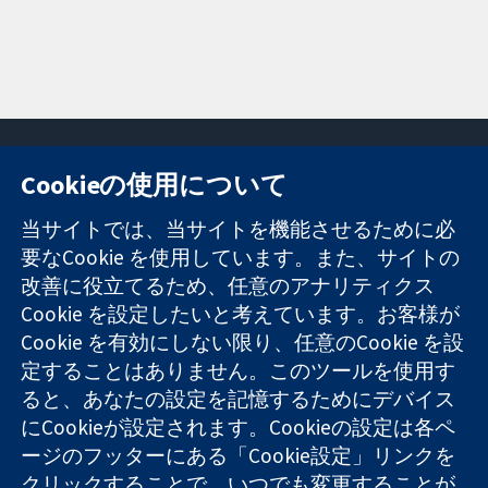
Cookieの使用について
11-13 Cavendish
お問い合わせ
当サイトでは、当サイトを機能させるために必
Square
ニュース
要なCookie を使用しています。また、サイトの
信頼できるエビ
London
広報
デンスと
改善に役立てるため、任意のアナリティクス
W1G 0AN
コクランにつ
情報に基づく意
United Kingdom
いて
Cookie を設定したいと考えています。お客様が
思決定により
採用
Cookie を有効にしない限り、任意のCookie を設
健康のさらなる
Cochrane
定することはありません。このツールを使用す
向上へ
Library
ると、あなたの設定を記憶するためにデバイス
にCookieが設定されます。Cookieの設定は各ペ
ージのフッターにある「Cookie設定」リンクを
コクラン・コラボレーションは、イングランド及びウェールズ
クリックすることで、いつでも変更することが