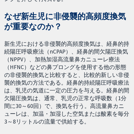
なぜ新生児に非侵襲的高頻度換気
が重要なのか？
新生児における非侵襲的高頻度換気は、経鼻的持
続陽圧呼吸療法（nCPAP）、経鼻的間欠陽圧換気
（NPPV）、加熱加湿高流量鼻カニューレ療法
（HFNC）などの鼻プロングを使用する他の形態
の非侵襲的換気と比較すると、比較的新しい非侵
襲的換気の方法である。経鼻的持続陽圧呼吸療法
は、乳児の気道に一定の圧力を与える。経鼻的間
欠陽圧換気は、通常、乳児の正常な呼吸数（1分
間に30～60回）で、換気を行う。高流量鼻カニ
ューレは、加温・加湿した空気または酸素を毎分
3～8リットルの流量で供給する。