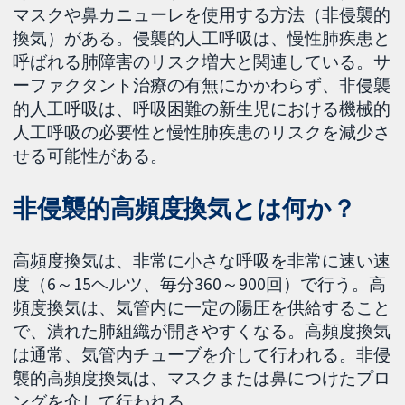
マスクや鼻カニューレを使用する方法（非侵襲的
換気）がある。侵襲的人工呼吸は、慢性肺疾患と
呼ばれる肺障害のリスク増大と関連している。サ
ーファクタント治療の有無にかかわらず、非侵襲
的人工呼吸は、呼吸困難の新生児における機械的
人工呼吸の必要性と慢性肺疾患のリスクを減少さ
せる可能性がある。
非侵襲的高頻度換気とは何か？
高頻度換気は、非常に小さな呼吸を非常に速い速
度（6～15ヘルツ、毎分360～900回）で行う。高
頻度換気は、気管内に一定の陽圧を供給すること
で、潰れた肺組織が開きやすくなる。高頻度換気
は通常、気管内チューブを介して行われる。非侵
襲的高頻度換気は、マスクまたは鼻につけたプロ
ングを介して行われる。