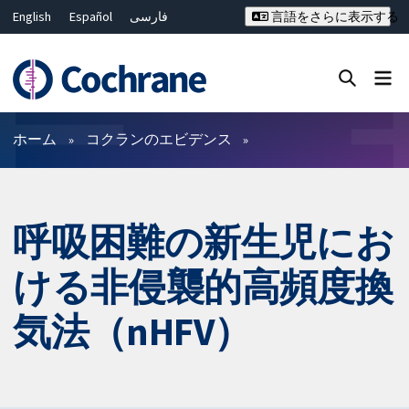
English
Español
فارسی
言語をさらに表示する
Français
Русский
Hrvatski
Deutsch
Bahasa Malaysia
ไทย
繁體中文
简体中文
Close search ✖
フィルター
ホーム
コクランのエビデンス
呼吸困難の新生児にお
ける非侵襲的高頻度換
気法（nHFV）