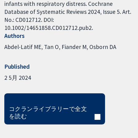
infants with respiratory distress. Cochrane
Database of Systematic Reviews 2024, Issue 5. Art.
No.: CD012712. DOI:
10.1002/14651858.CD012712.pub2.
Authors
Abdel-Latif ME
Tan O
Fiander M
Osborn DA
Published
2 5月 2024
コクランライブラリーで全文
を読む