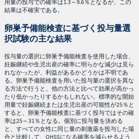
用量の投与での確率は1.3～9.6％となるが、この
結果は不確実である。
卵巣予備能検査に基づく投与量選
択試験の主な結果
投与量の選択に卵巣予備能検査を使用した場合、
妊娠継続や生児出産の確率に明らかな減少は見ら
れなかったが、利益があるかどうかは不明であ
る。卵巣予備能検査を用いた投与量の選択を異な
る方法で行うと、他の方法と比べて効果が高かっ
たり低かったりするかもしれない。標準的な開始
用量で妊娠継続または生児出産の可能性が25％と
すると、卵巣予備能検査に基づく投与ではその確
率は25～31％となる。個別に投与量を決める
と、すべての女性に同じ量の刺激薬を投与した場
合と比較して、OHSSになる確率を減らせるよう