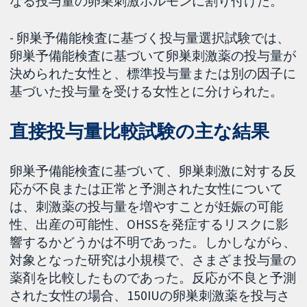
なる投与量の卵巣刺激ホルモンに割り付けた。
- 卵巣予備能検査に基づく投与量選択試験では、
卵巣予備能検査に基づいて卵巣刺激薬の投与量が
決められた女性と、標準投与量または別の因子に
基づいた投与量を受ける女性とに分けられた。
直接投与量比較試験の主な結果
卵巣予備能検査に基づいて、卵巣刺激に対する反
応が不良または正常と予測された女性について
は、刺激薬の投与量を増やすことが妊娠の可能
性、出産の可能性、OHSSを発症するリスクに影
響するかどうかは不明であった。しかしながら、
対象となった研究は小規模で、さまざま投与量の
薬剤を比較したものであった。反応が不良と予測
された女性の場合、150IUの卵巣刺激薬を投与さ