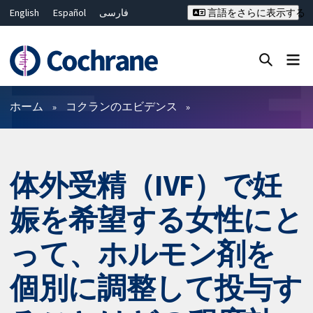
English
Español
فارسی
言語をさらに表示する
Français
Русский
Hrvatski
Deutsch
Bahasa Malaysia
ไทย
繁體中文
简体中文
Close search ✖
フィルター
ホーム
コクランのエビデンス
体外受精（IVF）で妊
娠を希望する女性にと
って、ホルモン剤を
個別に調整して投与す