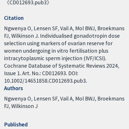
《CD012693.pub3》
Citation
Ngwenya O, Lensen SF, Vail A, Mol BWJ, Broekmans
FJ, Wilkinson J. Individualised gonadotropin dose
selection using markers of ovarian reserve for
women undergoing in vitro fertilisation plus
intracytoplasmic sperm injection (IVF/ICSI).
Cochrane Database of Systematic Reviews 2024,
Issue 1. Art. No.: CD012693. DOI:
10.1002/14651858.CD012693.pub3.
Authors
Ngwenya O
Lensen SF
Vail A
Mol BWJ
Broekmans
FJ
Wilkinson J
Published