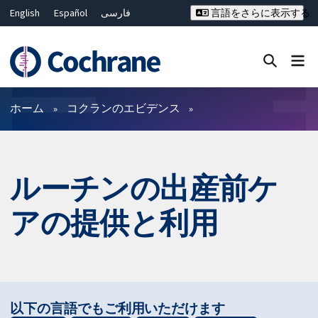
English
Español
فارسی
言語をさらに表示する
Français
Русский
Hrvatski
Deutsch
Bahasa Malaysia
ไทย
繁體中文
简体中文
Close search ✖
フィルター
ホーム
コクランのエビデンス
ルーチンの出産前ケ
アの提供と利用
以下の言語でもご利用いただけます