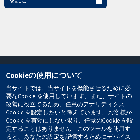
を読む
Cookieの使用について
11-13 Cavendish
お問い合わせ
当サイトでは、当サイトを機能させるために必
Square
ニュース
要なCookie を使用しています。また、サイトの
信頼できるエビ
London
広報
改善に役立てるため、任意のアナリティクス
デンスと
W1G 0AN
コクランにつ
情報に基づく意
United Kingdom
いて
Cookie を設定したいと考えています。お客様が
思決定により
採用
Cookie を有効にしない限り、任意のCookie を設
健康のさらなる
Cochrane
定することはありません。このツールを使用す
向上へ
Library
ると、あなたの設定を記憶するためにデバイス