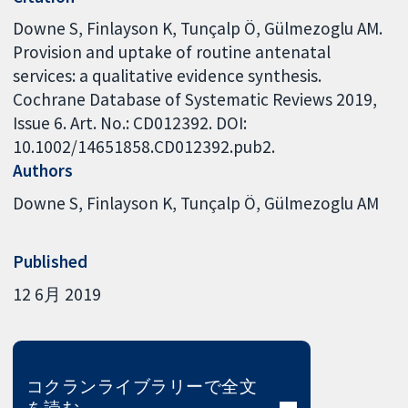
Downe S, Finlayson K, Tunçalp Ö, Gülmezoglu AM.
Provision and uptake of routine antenatal
services: a qualitative evidence synthesis.
Cochrane Database of Systematic Reviews 2019,
Issue 6. Art. No.: CD012392. DOI:
10.1002/14651858.CD012392.pub2.
Authors
Downe S
Finlayson K
Tunçalp Ö
Gülmezoglu AM
Published
12 6月 2019
コクランライブラリーで全文