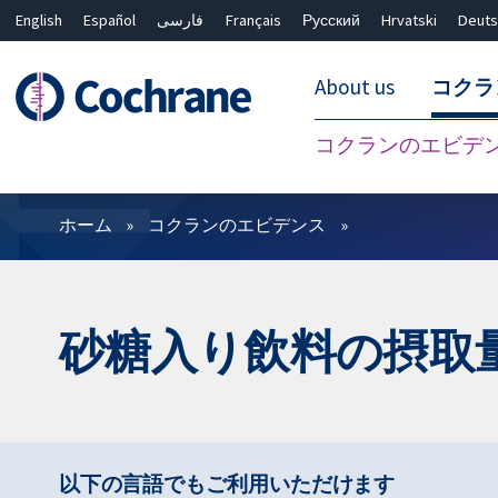
English
Español
فارسی
Français
Русский
Hrvatski
Deuts
About us
コクラ
コクランのエビデ
フィルター
ホーム
コクランのエビデンス
砂糖入り飲料の摂取
以下の言語でもご利用いただけます