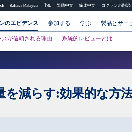
ch
Bahasa Malaysia
ไทย
繁體中文
简体中文
コクランの翻訳
ンのエビデンス
参加する
学ぶ
製品とサー
ンスが信頼される理由
系統的レビューとは
Close search ✖
量を減らす:効果的な方