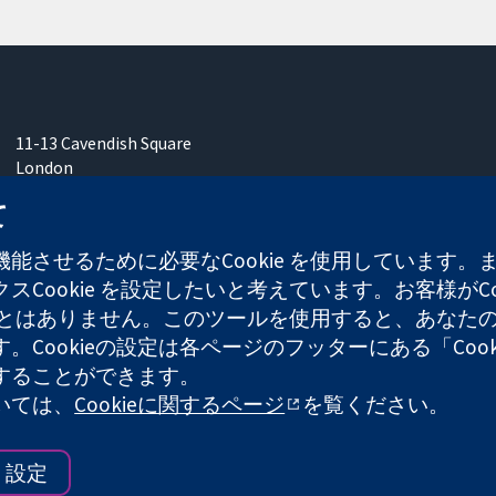
11-13 Cavendish Square
London
W1G 0AN
て
United Kingdom
能させるために必要なCookie を使用しています
Cookie を設定したいと考えています。お客様がCo
することはありません。このツールを使用すると、あな
ます。Cookieの設定は各ページのフッターにある「Co
れた慈善団体（登録番号 1045921）および保証有限責任会社（
することができます。
ついては、
Cookieに関するページ
を覧ください。
ウェブサイ
設定