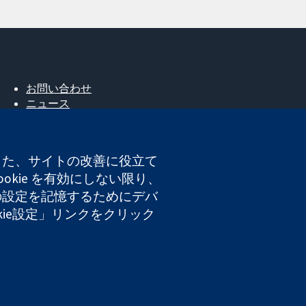
お問い合わせ
ニュース
広報
コクランについて
採用
。また、サイトの改善に役立て
Cochrane Library
okie を有効にしない限り、
たの設定を記憶するためにデバ
okie設定」リンクをクリック
登録番号 03044323）です。付加価値税登録番号 GB 718
ト利用規約
|
免責事項
|
個人情報
|
Cookieポリシー
|
Cookie設定