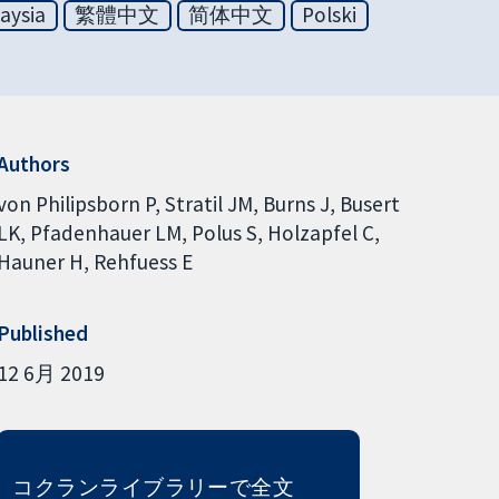
aysia
繁體中文
简体中文
Polski
Authors
von Philipsborn P
Stratil JM
Burns J
Busert
LK
Pfadenhauer LM
Polus S
Holzapfel C
Hauner H
Rehfuess E
Published
12 6月 2019
コクランライブラリーで全文