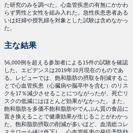
た研究のみを調べた。心血管疾患の有無にかかわ
らず男性と女性を組み入れた。急性疾患患者ある
いは妊婦や授乳婦を対象とした試験は含めなかっ
た。
主な結果
56,000例を超える参加者による15件の試験を確認
した。エビデンスは2019年10月現在のものであ
る。レビューでは、飽和脂肪の摂取を削減するこ
とで心血管疾患（心臓病や脳卒中を含む）のリス
クを17％減少させることにつながったが、死亡リ
スクの低減にはほとんど効果がなかった。また、
飽和脂肪を多価不飽和脂肪やでんぷん質の食品に
置き換えることで健康効果が生じることがわかっ
た。飽和脂肪摂取の削減が多いほど、血清総コレ
ステロール値は低下し、心血管疾患の発症予防効