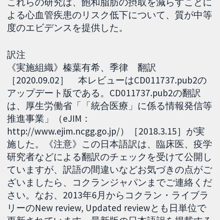
これらの研究は、飽和脂肪の摂取を減らすことに
よる心血管疾患のリスク低下について、質が中等
度のエビデンスを提供した。
訳注
《実施組織》榛葉有希、季律 翻訳
［2020.09.02］ 本レビューはCD011737.pub2の
アップデート版である。CD011737.pub2の翻訳
は、厚生労働省「「統合医療」に係る情報発信等
推進事業」（eJIM：
http://www.ejim.ncgg.go.jp/）［2018.3.15］が実
施した。《注意》この日本語訳は、臨床医、疫学
研究者などによる翻訳のチェックを受けて公開し
ていますが、訳語の間違いなどお気づきの点がご
ざいましたら、コクランジャパンまでご連絡くだ
さい。なお、2013年6月からコクラン・ライブラ
リーのNew review, Updated reviewとも日単位で