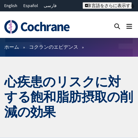
English
Español
فارسی
言語をさらに表示する
Français
Русский
Hrvatski
Deutsch
Bahasa Malaysia
ไทย
繁體中文
简体中文
Close search ✖
フィルター
ホーム
コクランのエビデンス
心疾患のリスクに対
する飽和脂肪摂取の削
減の効果