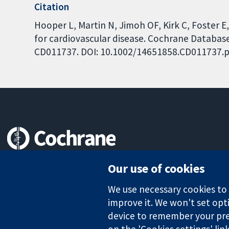
Citation
Hooper L, Martin N, Jimoh OF, Kirk C, Foster E
for cardiovascular disease. Cochrane Database 
CD011737. DOI: 10.1002/14651858.CD011737.p
Trusted evidence.
Our use of cookies
Informed decisions.
Better health.
We use necessary cookies to m
improve it. We won't set opti
device to remember your pre
The Cochrane Collaboration is a charity (no. 1045921) and a comp
on the 'Cookies settings' lin