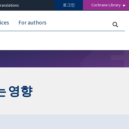
로그인
Cochrane Library
ranslations
ices
For authors
는 영향