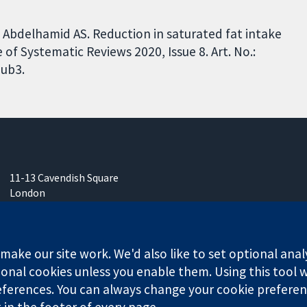
, Abdelhamid AS. Reduction in saturated fat intake
of Systematic Reviews 2020, Issue 8. Art. No.:
ub3.
11-13 Cavendish Square
London
W1G 0AN
영국
ake our site work. We'd also like to set optional anal
onal cookies unless you enable them. Using this tool wi
ferences. You can always change your cookie preferenc
any limited by guarantee (no. 03044323) registered in England & W
k in the footer of every page.