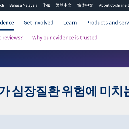
ch
Bahasa Malaysia
ไทย
繁體中文
简体中文
About Cochrane t
idence
Get involved
Learn
Products and serv
c reviews?
Why our evidence is trusted
Close search ✖
가 심장질환 위험에 미치