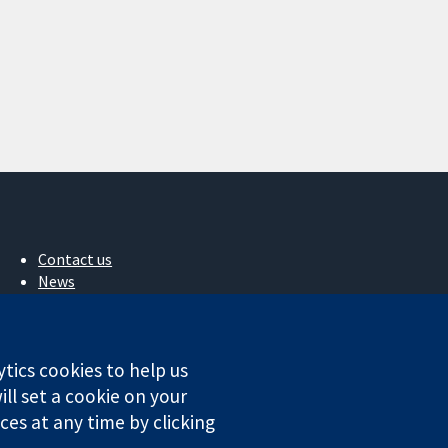
Contact us
News
Press office
About us
작업
ytics cookies to help us
Cochrane Library
ll set a cookie on your
es at any time by clicking
ales. VAT registration number GB 718 2127 49.