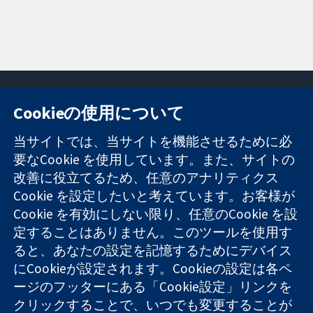
Cookieの使用について
11-13 Cavendish
お問い合わせ
当サイトでは、当サイトを機能させるために必
Square
ニュース
要なCookie を使用しています。また、サイトの
信頼できるエビ
London
広報
デンスと
改善に役立てるため、任意のアナリティクス
W1G 0AN
コクランにつ
情報に基づく意
United Kingdom
いて
Cookie を設定したいと考えています。お客様が
思決定により
採用
Cookie を有効にしない限り、任意のCookie を設
健康のさらなる
Cochrane
定することはありません。このツールを使用す
向上へ
Library
ると、あなたの設定を記憶するためにデバイス
にCookieが設定されます。Cookieの設定は各ペ
ージのフッターにある「Cookie設定」リンクを
コクラン・コラボレーションは、イングランド及びウェールズ
クリックすることで、いつでも変更することが
に登録された慈善団体（登録番号 1045921）および保証有限責