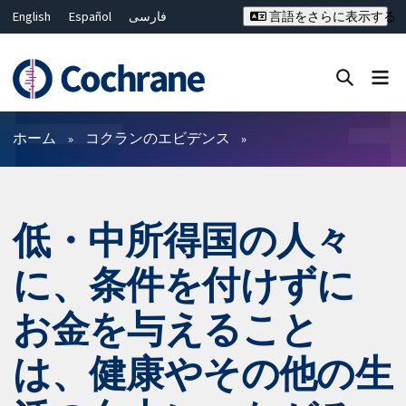
English
Español
فارسی
言語をさらに表示する
Français
Русский
Hrvatski
Deutsch
Bahasa Malaysia
ไทย
繁體中文
简体中文
Close search ✖
フィルター
ホーム
コクランのエビデンス
低・中所得国の人々
に、条件を付けずに
お金を与えること
は、健康やその他の生