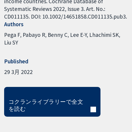
income countries. Cochrane Database of
Systematic Reviews 2022, Issue 3. Art. No.:
CD011135. DOI: 10.1002/14651858.CD011135.pub3.
Authors
Pega F
Pabayo R
Benny C
Lee E-Y
Lhachimi SK
Liu SY
Published
29 3月 2022
コクランライブラリーで全文
を読む