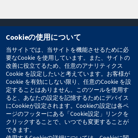
Cookieの使用について
11-13 Cavendish
お問い合わせ
当サイトでは、当サイトを機能させるために必
Square
ニュース
要なCookie を使用しています。また、サイトの
信頼できるエビ
London
広報
改善に役立てるため、任意のアナリティクス
デンスと
W1G 0AN
コクランにつ
情報に基づく意
United Kingdom
いて
Cookie を設定したいと考えています。お客様が
思決定により
採用
Cookie を有効にしない限り、任意のCookie を設
健康のさらなる
Cochrane
定することはありません。このツールを使用す
向上へ
Library
ると、あなたの設定を記憶するためにデバイス
にCookieが設定されます。Cookieの設定は各ペ
ージのフッターにある「Cookie設定」リンクを
コクラン・コラボレーションは、イングランド及びウェールズ
クリックすることで、いつでも変更することが
に登録された慈善団体（登録番号 1045921）および保証有限責
できます。
任会社（登録番号 03044323）です。付加価値税登録番号 GB
718 2127 49
使用するCookieの詳細については、
Cookieに関