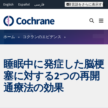
English
Español
فارسی
言語をさらに表示する
Français
Русский
Hrvatski
Deutsch
Bahasa Malaysia
ไทย
繁體中文
简体中文
Close search ✖
フィルター
ホーム
コクランのエビデンス
睡眠中に発症した脳梗
塞に対する2つの再開
通療法の効果