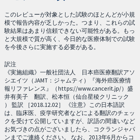
このレビューが対象とした試験のほとんどが小規
模で報告内容が乏しかった。つまり、これらの試
験結果はあまり信頼できない可能性がある。もっ
と大規模で質が高く、今日的な医療体制での試験
を今後さらに実施する必要がある。
訳注
《実施組織》一般社団法人 日本癌医療翻訳アソ
シエイツ（JAMT：ジャムティ）『海外癌医療情
報リファレンス』（https://www.cancerit.jp/）盛
井有美子 翻訳、松本恒（仙台星稜クリニック
） 監訳 ［2018.12.02］ 《注意》この日本語訳
は、臨床医、疫学研究者などによる翻訳のチェッ
クを受けて公開していますが、訳語の間違いなど
お気づきの点がございましたら、コクランジャパ
ンまでご連絡ください。 なお、2013年6月からコ