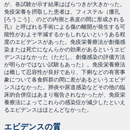
が、各試験が示す結果はばらつきが大きかった。
免疫栄養を摂取した患者は、フィステル（瘻孔
[ろうこう] 、のどの内側と表皮の間に形成される
孔）と呼ばれる手術による傷の離開が発生する可
能性がおよそ半減するかもしれないというある程
度のエビデンスがあった。免疫栄養療法が創傷感
染または死亡になんらかの効果があるというエビ
デンスはなかった（ただし、創傷感染の評価方法
が明らかではない試験もあった）。免疫栄養療法
は概して忍容性が良好であり、下痢などの有害事
象について各食餌群の間に差があるというエビデ
ンスはなかった。肺炎や尿道感染などその他の臨
床的合併症はあまり報告されなかったが、免疫栄
養療法によってこれらの感染症が減少したといえ
るエビデンスはほとんどなかった。
エビデンスの質