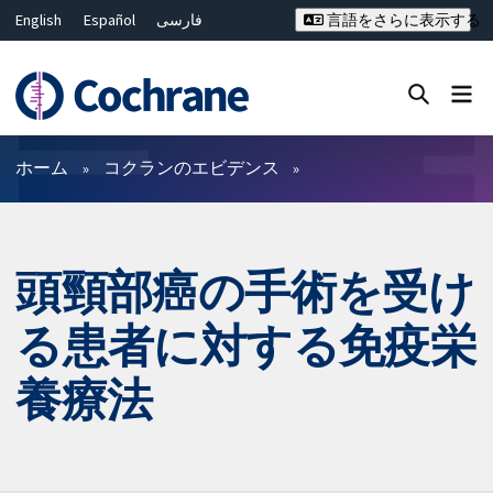
English
Español
فارسی
言語をさらに表示する
Français
Русский
Hrvatski
Deutsch
Bahasa Malaysia
ไทย
繁體中文
简体中文
Close search ✖
フィルター
ホーム
コクランのエビデンス
頭頸部癌の手術を受け
る患者に対する免疫栄
養療法