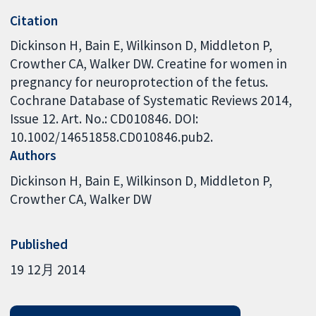
Citation
Dickinson H, Bain E, Wilkinson D, Middleton P,
Crowther CA, Walker DW. Creatine for women in
pregnancy for neuroprotection of the fetus.
Cochrane Database of Systematic Reviews 2014,
Issue 12. Art. No.: CD010846. DOI:
10.1002/14651858.CD010846.pub2.
Authors
Dickinson H
Bain E
Wilkinson D
Middleton P
Crowther CA
Walker DW
Published
19 12月 2014