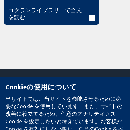
コクランライブラリーで全文
を読む
Cookieの使用について
11-13 Cavendish
お問い合わせ
当サイトでは、当サイトを機能させるために必
Square
ニュース
要なCookie を使用しています。また、サイトの
信頼できるエビ
London
広報
改善に役立てるため、任意のアナリティクス
デンスと
W1G 0AN
コクランにつ
情報に基づく意
United Kingdom
いて
Cookie を設定したいと考えています。お客様が
思決定により
採用
Cookie を有効にしない限り、任意のCookie を設