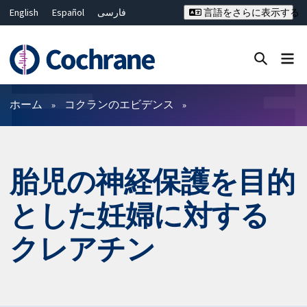
English
Español
فارسی
言語をさらに表示する
Français
Русский
Hrvatski
Deutsch
Bahasa Malaysia
ไทย
繁體中文
简体中文
Close search ✖
フィルター
ホーム
コクランのエビデンス
胎児の神経保護を目的
とした妊婦に対する
クレアチン