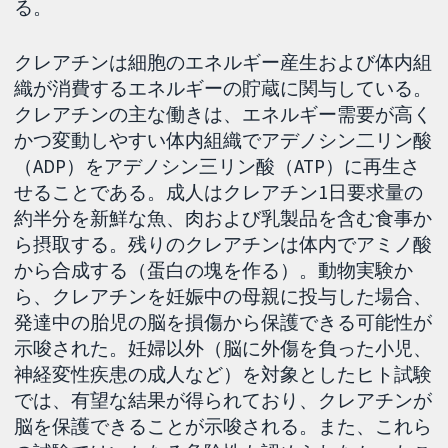
る。
クレアチンは細胞のエネルギー産生および体内組
織が消費するエネルギーの貯蔵に関与している。
クレアチンの主な働きは、エネルギー需要が高く
かつ変動しやすい体内組織でアデノシン二リン酸
（ADP）をアデノシン三リン酸（ATP）に再生さ
せることである。成人はクレアチン1日要求量の
約半分を新鮮な魚、肉および乳製品を含む食事か
ら摂取する。残りのクレアチンは体内でアミノ酸
から合成する（蛋白の塊を作る）。動物実験か
ら、クレアチンを妊娠中の母親に投与した場合、
発達中の胎児の脳を損傷から保護できる可能性が
示唆された。妊婦以外（脳に外傷を負った小児、
神経変性疾患の成人など）を対象としたヒト試験
では、有望な結果が得られており、クレアチンが
脳を保護できることが示唆される。また、これら