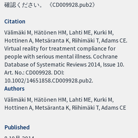
確認ください。 《CD009928.pub2》
Citation
Välimäki M, Hätönen HM, Lahti ME, Kurki M,
Hottinen A, Metsäranta K, Riihimäki T, Adams CE.
Virtual reality for treatment compliance for
people with serious mental illness. Cochrane
Database of Systematic Reviews 2014, Issue 10.
Art. No.: CD009928. DOI:
10.1002/14651858.CD009928.pub2.
Authors
Välimäki M
Hätönen HM
Lahti ME
Kurki M
Hottinen A
Metsäranta K
Riihimäki T
Adams CE
Published