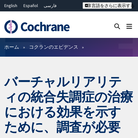
English
Español
فارسی
言語をさらに表示する
Français
Русский
Hrvatski
Deutsch
Bahasa Malaysia
ไทย
繁體中文
简体中文
Close search ✖
フィルター
ホーム
コクランのエビデンス
バーチャルリアリテ
ィの統合失調症の治療
における効果を示す
ために、調査が必要