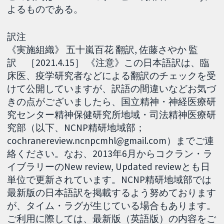
よるものである。
訳注
《実施組織》 五十嵐百花 翻訳, 佐藤さやか 監
訳 ［2021.4.15］ 《注意》この日本語訳は、臨
床医、疫学研究者などによる翻訳のチェックを受
けて公開していますが、訳語の間違いなどお気づ
きの点がございましたら、国立精神・神経医療研
究センター精神保健研究所地域・司法精神医療研
究部（以下、NCNP精研地域部；
cochranereview.ncnpcmhl@gmail.com）までご連
絡ください。なお、2013年6月からコクラン・ラ
イブラリーのNew review, Updated reviewとも日
単位で更新されています。NCNP精研地域部では
最新版の日本語訳を掲載するよう努めております
が、タイム・ラグが生じている場合もあります。
ご利用に際しては、最新版（英語版）の内容をご