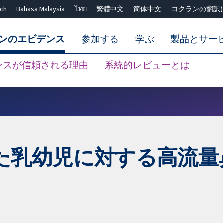
ch
Bahasa Malaysia
ไทย
繁體中文
简体中文
コクランの翻訳
ンのエビデンス
参加する
学ぶ
製品とサー
ンスが信頼される理由
系統的レビューとは
Close search ✖
た乳幼児に対する高流量