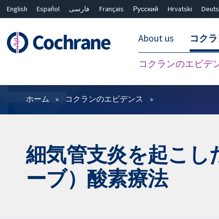
English
Español
فارسی
Français
Русский
Hrvatski
Deuts
About us
コクラ
コクランのエビデ
フィルター
ホーム
コクランのエビデンス
細気管支炎を起こし
ーブ）酸素療法