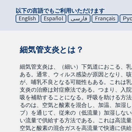
以下の言語でもご利用いただけます
English
Español
فارسی
Français
Ру
細気管支炎とは？
細気管支炎は、（細い）下気道におこる、乳
ある。通常、ウィルス感染が原因となり、咳
が、哺乳不良となる可能性もある。これは乳
支炎の治療は対症療法である。つまり、入院
吸を補助することになる。呼吸を助ける方法
るのは、空気と酸素を混合し、加温、加湿し
ブ）を通じて、従来の（低流量）加湿しない
い流量で供給する方法である。これは高流量
空気と酸素の混合ガスを高流量で快適に供給