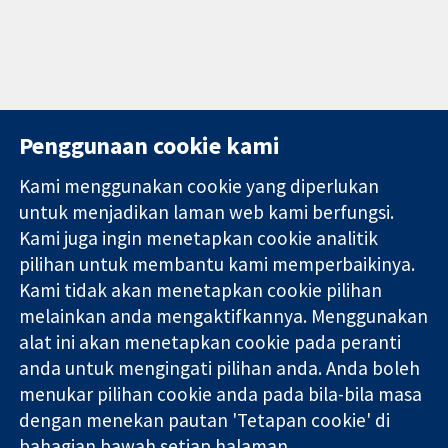
Penggunaan cookie kami
Kami menggunakan cookie yang diperlukan
11-13 Cavendish
Hubungi kita
untuk menjadikan laman web kami berfungsi.
Square
Berita
Kami juga ingin menetapkan cookie analitik
Bukti yang
London
Pejabat
pilihan untuk membantu kami memperbaikinya.
dipercayai.
W1G 0AN
akhbar
keputusan
United Kingdom
Perihal Kami
Kami tidak akan menetapkan cookie pilihan
termaklum
Pekerjaan
melainkan anda mengaktifkannya. Menggunakan
Kesihatan yang
Cochrane
alat ini akan menetapkan cookie pada peranti
lebih baik
Library
anda untuk mengingati pilihan anda. Anda boleh
menukar pilihan cookie anda pada bila-bila masa
dengan menekan pautan 'Tetapan cookie' di
Kolaborasi Cochrane ialah sebuah badan amal (no. 1045921) dan
bahagian bawah setiap halaman.