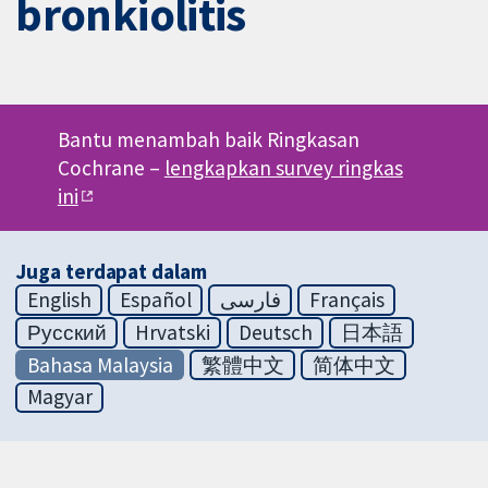
bronkiolitis
Bantu menambah baik Ringkasan
Cochrane –
lengkapkan survey ringkas
ini
Juga terdapat dalam
English
Español
فارسی
Français
Русский
Hrvatski
Deutsch
日本語
Bahasa Malaysia
繁體中文
简体中文
Magyar