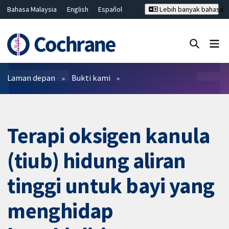
Bahasa Malaysia
English
Español
Lebih banyak bahasa
فارسی
Français
Русский
Hrvatski
Deutsch
ไทย
繁體中文
简体中文
Tutup carian ✖
Penapis
Laman depan
Bukti kami
Terapi oksigen kanula
(tiub) hidung aliran
tinggi untuk bayi yang
menghidap