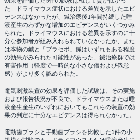
効果を評価した5件の試験は概して質が低かっ
た。ドライマウス症状における差異を示したエビ
デンスはなかったが、鍼治療後1年間持続した唾
液産生のわずかな増加のエビデンスがいくつかみ
られた。ドライマウスにおける差異を示すのに十
分な参加者が組み入れられていなかったか、また
は本物の鍼と「プラセボ」鍼はいずれもある程度
の効果がみられた可能性があった。鍼治療群では
有害作用（軽度で一時的な小さな傷および倦怠
感）がより多く認められた。
電気刺激装置の効果を評価した試験は、その実施
および報告状況が不良で、ドライマウスまたは唾
液産生産生のいずれにおいてもこれらの装置の効
果の判定に十分なエビデンスは得られなかった。
電動歯ブラシと手動歯ブラシを比較した1件の小