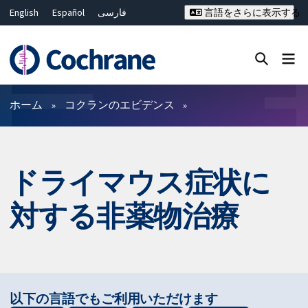
English
Español
فارسی
言語をさらに表示する
Français
Русский
Hrvatski
Deutsch
Bahasa Malaysia
ไทย
繁體中文
简体中文
Close search ✖
フィルター
ホーム
コクランのエビデンス
ドライマウス症状に
対する非薬物治療
以下の言語でもご利用いただけます