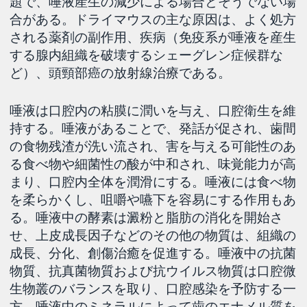
題で、唾液産生の減少による場合とそうでない場
合がある。ドライマウスの主な原因は、よく処方
される薬剤の副作用、疾病（免疫系が唾液を産生
する腺内組織を破壊するシェーグレン症候群な
ど）、頭頸部癌の放射線治療である。
唾液は口腔内の粘膜に潤いを与え、口腔衛生を維
持する。唾液があることで、発話が促され、歯間
の食物残渣が洗い流され、害を与える可能性のあ
る食べ物や細菌性の酸が中和され、味覚能力が高
まり、口腔内全体を潤滑にする。唾液には食べ物
を柔らかくし、咀嚼や嚥下を容易にする作用もあ
る。唾液中の酵素は澱粉と脂肪の消化を開始さ
せ、上皮成長因子などのその他の物質は、組織の
成長、分化、創傷治癒を促進する。唾液中の抗菌
物質、抗真菌物質および抗ウイルス物質は口腔微
生物叢のバランスを取り、口腔感染を予防する一
方、唾液中のミネラルによって歯のエナメル質を