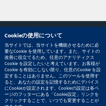
Cookieの使用について
11-13 Cavendish
お問い合わせ
当サイトでは、当サイトを機能させるために必
Square
ニュース
要なCookie を使用しています。また、サイトの
信頼できるエビ
London
広報
改善に役立てるため、任意のアナリティクス
デンスと
W1G 0AN
コクランにつ
情報に基づく意
United Kingdom
いて
Cookie を設定したいと考えています。お客様が
思決定により
採用
Cookie を有効にしない限り、任意のCookie を設
健康のさらなる
Cochrane
定することはありません。このツールを使用す
向上へ
Library
ると、あなたの設定を記憶するためにデバイス
にCookieが設定されます。Cookieの設定は各ペ
ージのフッターにある「Cookie設定」リンクを
コクラン・コラボレーションは、イングランド及びウェールズ
クリックすることで、いつでも変更することが
に登録された慈善団体（登録番号 1045921）および保証有限責