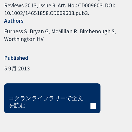
Reviews 2013, Issue 9. Art. No.: CD009603. DOI:
10.1002/14651858.CD009603.pub3.
Authors
Furness S
Bryan G
McMillan R
Birchenough S
Worthington HV
Published
5 9月 2013
コクランライブラリーで全文
を読む