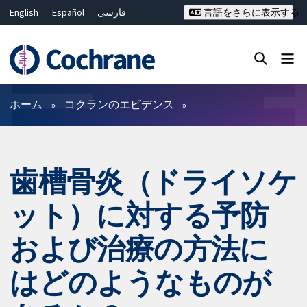
English
Español
فارسی
言語をさらに表示する
Français
Русский
Hrvatski
Deutsch
Bahasa Malaysia
ไทย
繁體中文
简体中文
Close search ✖
フィルター
ホーム
コクランのエビデンス
歯槽骨炎（ドライソケ
ット）に対する予防
および治療の方法に
はどのようなものが