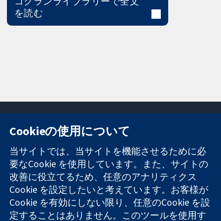
コクランライブラリーで全文
を読む
Cookieの使用について
11-13 Cavendish
お問い合わせ
当サイトでは、当サイトを機能させるために必
Square
ニュース
要なCookie を使用しています。また、サイトの
信頼できるエビ
London
広報
改善に役立てるため、任意のアナリティクス
デンスと
W1G 0AN
コクランにつ
情報に基づく意
Cookie を設定したいと考えています。お客様が
United Kingdom
いて
思決定により
採用
Cookie を有効にしない限り、任意のCookie を設
健康のさらなる
Cochrane
定することはありません。このツールを使用す
向上へ
Library