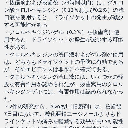
・抜歯前および抜歯後（24時間以内）に、グルコ
ン酸クロルヘキシジン（0.12％および0.2％）の洗
口液を使用すると、ドライソケットの発生が減少
する可能性がある。
・クロルヘキシジンゲル（0.2％）を抜歯窩に使
用すると、ドライソケットの発生が減少する可能
性がある。
・クロルヘキシジンの洗口液およびゲル剤の使用
は、どちらもドライソケットの予防に有効である
が、そのエビデンスは非常に不確実である。
・クロルヘキシジンの洗口液には、いくつかの軽
度な有害作用が認められたが、抜歯窩用のクロル
ヘキシジンゲルには、有害作用は認められなかっ
た。
・2件の研究から、Alvogyl（旧製剤）は、抜歯後
7日目において、酸化亜鉛ユージノールよりもド
ライソケットの痛みを軽減する効果が高い可能性