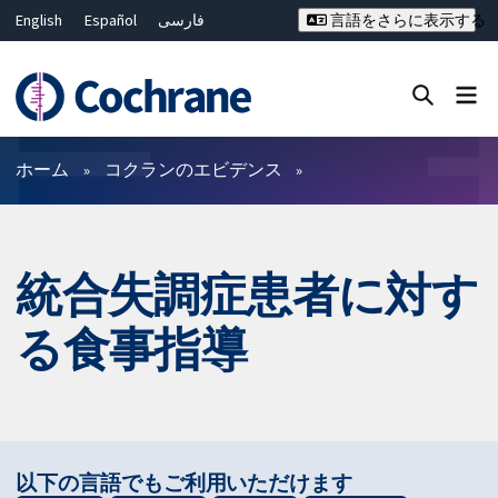
English
Español
فارسی
言語をさらに表示する
Français
Русский
Hrvatski
Deutsch
Bahasa Malaysia
ไทย
繁體中文
简体中文
Close search ✖
フィルター
ホーム
コクランのエビデンス
統合失調症患者に対す
る食事指導
以下の言語でもご利用いただけます