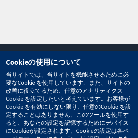
Cookieの使用について
11-13 Cavendish
お問い合わせ
当サイトでは、当サイトを機能させるために必
Square
ニュース
要なCookie を使用しています。また、サイトの
信頼できるエビ
London
広報
改善に役立てるため、任意のアナリティクス
デンスと
W1G 0AN
コクランにつ
情報に基づく意
United Kingdom
いて
Cookie を設定したいと考えています。お客様が
思決定により
採用
Cookie を有効にしない限り、任意のCookie を設
健康のさらなる
Cochrane
定することはありません。このツールを使用す
向上へ
Library
ると、あなたの設定を記憶するためにデバイス
にCookieが設定されます。Cookieの設定は各ペ