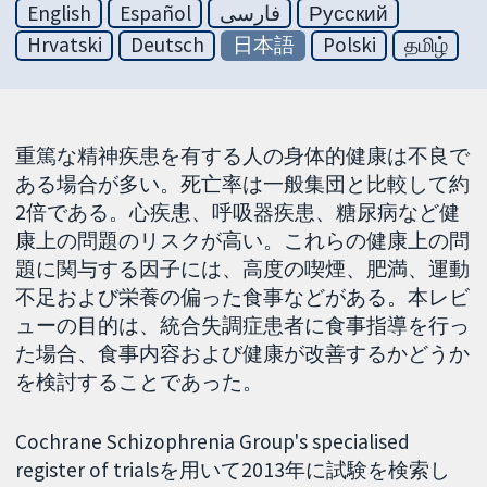
English
Español
فارسی
Русский
Hrvatski
Deutsch
日本語
Polski
தமிழ்
重篤な精神疾患を有する人の身体的健康は不良で
ある場合が多い。死亡率は一般集団と比較して約
2倍である。心疾患、呼吸器疾患、糖尿病など健
康上の問題のリスクが高い。これらの健康上の問
題に関与する因子には、高度の喫煙、肥満、運動
不足および栄養の偏った食事などがある。本レビ
ューの目的は、統合失調症患者に食事指導を行っ
た場合、食事内容および健康が改善するかどうか
を検討することであった。
Cochrane Schizophrenia Group's specialised
register of trialsを用いて2013年に試験を検索し