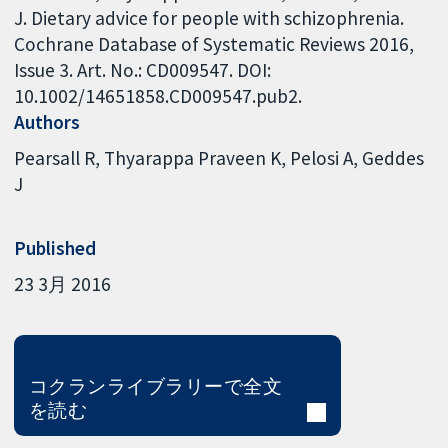
J. Dietary advice for people with schizophrenia.
Cochrane Database of Systematic Reviews 2016,
Issue 3. Art. No.: CD009547. DOI:
10.1002/14651858.CD009547.pub2.
Authors
Pearsall R
Thyarappa Praveen K
Pelosi A
Geddes
J
Published
23 3月 2016
コクランライブラリーで全文
を読む