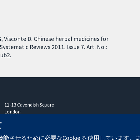
G, Visconte D. Chinese herbal medicines for
stematic Reviews 2011, Issue 7. Art. No.:
ub2.
11-13 Cavendish Square
London
W1G 0AN
て
United Kingdom
能させるために必要なCookie を使用しています