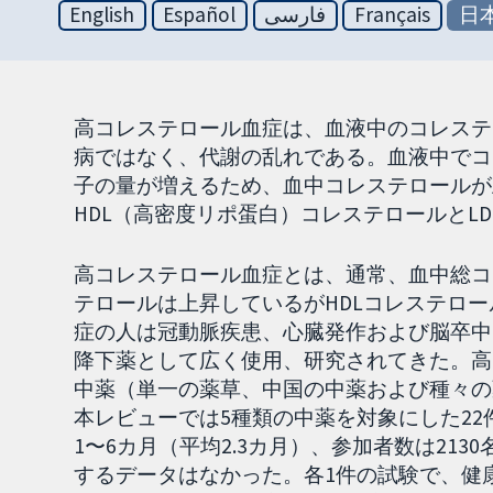
English
Español
فارسی
Français
日
高コレステロール血症は、血液中のコレステ
病ではなく、代謝の乱れである。血液中でコ
子の量が増えるため、血中コレステロールが
HDL（高密度リポ蛋白）コレステロールとL
高コレステロール血症とは、通常、血中総コ
テロールは上昇しているがHDLコレステロ
症の人は冠動脈疾患、心臓発作および脳卒中
降下薬として広く使用、研究されてきた。高
中薬（単一の薬草、中国の中薬および種々の
本レビューでは5種類の中薬を対象にした2
1〜6カ月（平均2.3カ月）、参加者数は21
するデータはなかった。各1件の試験で、健