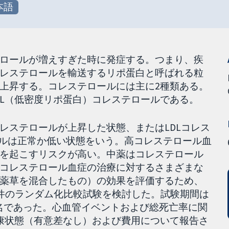
本語
ロールが増えすぎた時に発症する。つまり、疾
レステロールを輸送するリポ蛋白と呼ばれる粒
上昇する。コレステロールには主に2種類ある。
DL（低密度リポ蛋白）コレステロールである。
レステロールが上昇した状態、またはLDLコレス
ールは正常か低い状態をいう。高コレステロール血
を起こすリスクが高い。中薬はコレステロール
コレステロール血症の治療に対するさまざまな
薬草を混合したもの）の効果を評価するため、
2件のランダム化比較試験を検討した。試験期間は
30名であった。心血管イベントおよび総死亡率に関
康状態（有意差なし）および費用について報告さ