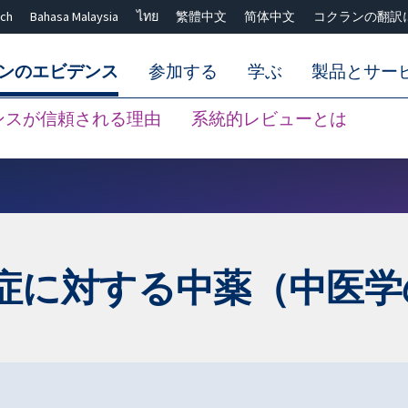
ch
Bahasa Malaysia
ไทย
繁體中文
简体中文
コクランの翻訳
ンのエビデンス
参加する
学ぶ
製品とサー
ンスが信頼される理由
系統的レビューとは
Close search ✖
症に対する中薬（中医学