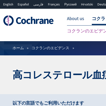
English
Español
فارسی
Français
Русский
Hrvatski
Deuts
About us
コクラ
コクランのエビデ
フィルター
ホーム
コクランのエビデンス
高コレステロール血
以下の言語でもご利用いただけます