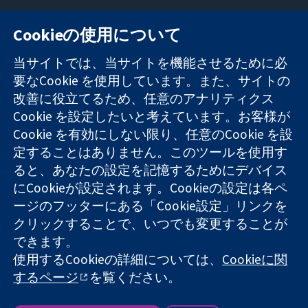
Cookieの使用について
11-13 Cavendish
お問い合わせ
当サイトでは、当サイトを機能させるために必
Square
ニュース
要なCookie を使用しています。また、サイトの
信頼できるエビ
London
広報
デンスと
改善に役立てるため、任意のアナリティクス
W1G 0AN
コクランにつ
情報に基づく意
United Kingdom
いて
Cookie を設定したいと考えています。お客様が
思決定により
採用
Cookie を有効にしない限り、任意のCookie を設
健康のさらなる
Cochrane
定することはありません。このツールを使用す
向上へ
Library
ると、あなたの設定を記憶するためにデバイス
にCookieが設定されます。Cookieの設定は各ペ
ージのフッターにある「Cookie設定」リンクを
コクラン・コラボレーションは、イングランド及びウェールズ
クリックすることで、いつでも変更することが
に登録された慈善団体（登録番号 1045921）および保証有限責
できます。
任会社（登録番号 03044323）です。付加価値税登録番号 GB
718 2127 49
使用するCookieの詳細については、
Cookieに関
するページ
を覧ください。
Copyright © 2026 The Cochrane Collaboration
ウェブサイト利用規約
|
免責事項
|
個人情報
|
Cookieポリシー