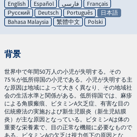
English
Español
فارسی
Français
Русский
Deutsch
Português
日本語
Bahasa Malaysia
繁體中文
Polski
背景
世界中で年間50万人の小児が失明する。その
75％が低所得国の小児である。小児が失明する主
な原因は地域によって大きく異なり、その地域社
会の生活水準と関係がある。低所得国では、麻疹
による角膜瘢痕、ビタミンA欠乏症、有害な目の
伝統療法の実施および新生児眼炎（新生児結膜
炎）が主な原因となっている。ビタミンAは体の
重要な栄養素で、目の正常な機能に必要なもので
ある。ビタミンAの欠乏は視力低下の原因とな