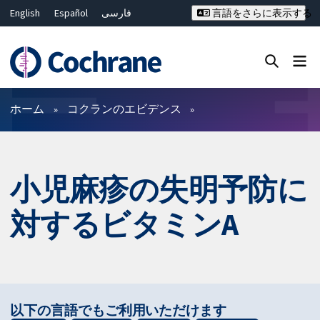
English
Español
فارسی
言語をさらに表示する
Français
Русский
Hrvatski
Deutsch
Bahasa Malaysia
ไทย
繁體中文
简体中文
Close search ✖
フィルター
ホーム
コクランのエビデンス
小児麻疹の失明予防に
対するビタミンA
以下の言語でもご利用いただけます