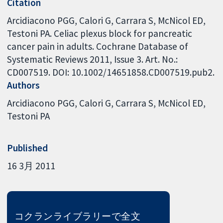
Citation
Arcidiacono PGG, Calori G, Carrara S, McNicol ED,
Testoni PA. Celiac plexus block for pancreatic
cancer pain in adults. Cochrane Database of
Systematic Reviews 2011, Issue 3. Art. No.:
CD007519. DOI: 10.1002/14651858.CD007519.pub2.
Authors
Arcidiacono PGG
Calori G
Carrara S
McNicol ED
Testoni PA
Published
16 3月 2011
コクランライブラリーで全文