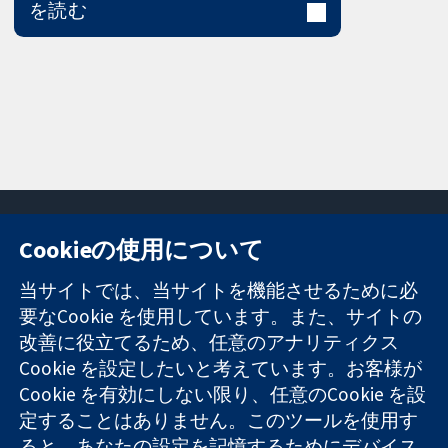
を読む
Cookieの使用について
11-13 Cavendish
お問い合わせ
当サイトでは、当サイトを機能させるために必
Square
ニュース
要なCookie を使用しています。また、サイトの
信頼できるエビ
London
広報
改善に役立てるため、任意のアナリティクス
デンスと
W1G 0AN
コクランにつ
情報に基づく意
Cookie を設定したいと考えています。お客様が
United Kingdom
いて
思決定により
採用
Cookie を有効にしない限り、任意のCookie を設
健康のさらなる
Cochrane
定することはありません。このツールを使用す
向上へ
Library
ると、あなたの設定を記憶するためにデバイス