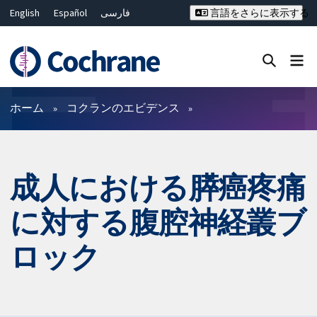
English
Español
فارسی
言語をさらに表示する
Français
Русский
Hrvatski
Deutsch
Bahasa Malaysia
ไทย
繁體中文
简体中文
Close search ✖
フィルター
ホーム
コクランのエビデンス
成人における膵癌疼痛
に対する腹腔神経叢ブ
ロック