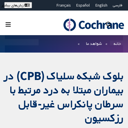
فارسی
English
Español
Français
زبان‌های بیشتر
Deutsch
Hrvatski
Русский
简体中文
繁體中文
ไทย
Bahasa Malaysia
بستن جستجو ✖
فیلترها
خانه
شواهد ما
بلوک شبکه سلیاک (CPB) در
بیماران مبتلا به درد مرتبط با
سرطان پانکراس غیر-قابل
رزکسیون