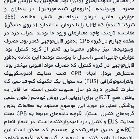
در مقیاس آنالوگ بصری (VAS) بود. هم‌چنین به بررسی میزان
مصرف اوپیوئیدها (داروهای شبه-مورفین) در بیماران و
عوارض جانبی درمان پرداختیم. شش مطالعه (358
شرکت‌کننده) که CPB را با درمان استاندارد (داروی مسکّن)
مقایسه کردند، واجد معیارهای ورود ما بودند. نمرات درد در
هفته چهارم در گروه CPB به‌طور قابل‌توجهی کمتر بود. مصرف
اوپیوئیدها نیز به‌طور معنی‌داری کمتر از گروه کنترل بود.
عوارض جانبی اصلی، اسهال یا یبوست بودند (این نشانه به‌طور
قابل‌توجهی در گروه کنترل که مصرف مواد افیونی بیشتر بود،
محتمل‌تر بود). انجام CPB تحت هدایت اندوسکوپیک
اولتراسونوگرافی (EUS) به عنوان یک تکنیک کم-تهاجمی که
خطرات کمتری دارد در حال محبوب شدن است، اما قادر به
یافتن هیچ RCTای برای ارزیابی این روش نبودیم (متون علمی
پزشکی فعلی در مورد این موضوع محدود به مطالعات بدون
گروه‌های کنترل است). اگرچه داده‌های مربوط به CPB تحت
هدایت EUS و کنترل درد امیدوارکننده است، در انتظار انجام
RCT‌های دقیق طراحی‌شده‌ای هستیم که ممکن است این
یافته‌ها را تائید کنند. ما نتیجه می‌گیریم که، اگرچه شواهد