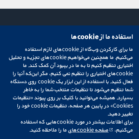
استفاده ما از cookie‌ها
میدان کاوندیش
تماس با ما
۱۳-۱۱
اخبار
ما برای کارکردن وب‌گاه از cookie‌های لازم استفاده
تحقیقات قابل
لندن
دفتر رسانه‌ای
اعتماد.
می‌کنیم. ما همچنین می‌خواهیم cookie‌های تجزیه و تحلیل
W1G 0AN
درباره ما
تصمیم‌گیری آگاهانه.
بریتانیا
فرصت‌های
اختیاری تنظیم کنیم تا به ما در بهبود آن کمک کند. ما
سلامت بهتر.
شغلی
cookie‌های اختیاری را تنظیم نمی کنیم، مگر این‌که آنها را
Cochrane
فعال کنید. با استفاده از این ابزار یک cookie‌ روی دستگاه
Library
شما تنظیم می‌شود تا تنظیمات منتخب شما را به خاطر
بسپارد. همیشه می‌توانید با کلیک بر روی پیوند «تنظیمات
Cookies» در پایین هر صفحه، تنظیمات cookie‌ خود را
شبکه همکاری کاکرین، یک مؤسسه خیریه (شماره 1045921) و یک شرکت با
تغییر دهید.
مسئولیت محدود به‌صورت ضمانت (شماره 03044323) ثبت‌شده در انگلستان
برای اطلاعات بیشتر در مورد cookie‌هایی که استفاده
و ولز است. شماره ثبت مالیات بر ارزش افزوده: GB 718 2127 49.
می‌کنیم،
صفحه cookie‌های
ما را ملاحظه کنید.
کپی‌رایت © ۲۰۲۵ همکاری کاکرین