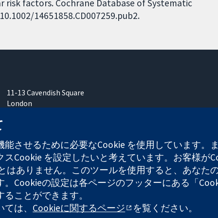
 risk factors. Cochrane Database of Systematic
I: 10.1002/14651858.CD007259.pub2.
11-13 Cavendish Square
London
W1G 0AN
て
United Kingdom
能させるために必要なCookie を使用しています
Cookie を設定したいと考えています。お客様がCo
することはありません。このツールを使用すると、あな
ます。Cookieの設定は各ページのフッターにある「Co
れた慈善団体（登録番号 1045921）および保証有限責任会社（
することができます。
ついては、
Cookieに関するページ
を覧ください。
ウェブサイ