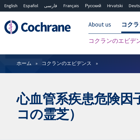
English
Español
فارسی
Français
Русский
Hrvatski
Deuts
About us
コクラ
コクランのエビデ
フィルター
ホーム
コクランのエビデンス
心血管系疾患危険因子の治
コの霊芝）