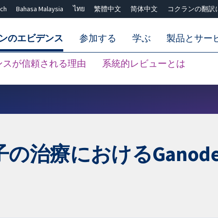
ch
Bahasa Malaysia
ไทย
繁體中文
简体中文
コクランの翻訳
ンのエビデンス
参加する
学ぶ
製品とサー
ンスが信頼される理由
系統的レビューとは
Close search ✖
療におけるGanoderm