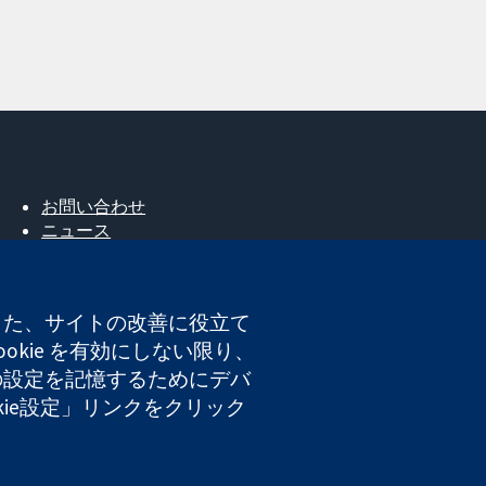
お問い合わせ
ニュース
広報
コクランについて
採用
。また、サイトの改善に役立て
Cochrane Library
okie を有効にしない限り、
たの設定を記憶するためにデバ
okie設定」リンクをクリック
登録番号 03044323）です。付加価値税登録番号 GB 718
ト利用規約
|
免責事項
|
個人情報
|
Cookieポリシー
|
Cookie設定