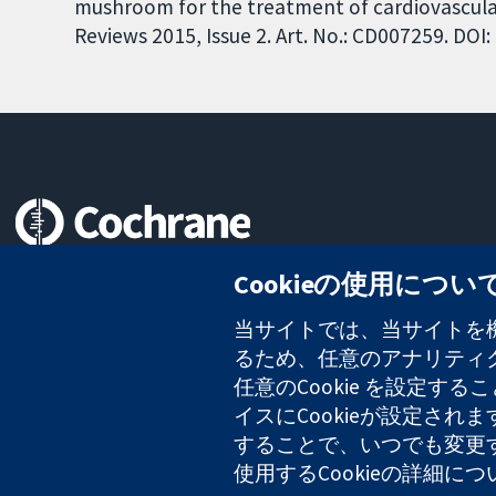
mushroom for the treatment of cardiovascular
Reviews 2015, Issue 2. Art. No.: CD007259. DO
信頼できるエビデンスと
Cookieの使用につい
情報に基づく意思決定により
健康のさらなる向上へ
当サイトでは、当サイトを機
るため、任意のアナリティクス
任意のCookie を設定
イスにCookieが設定され
コクラン・コラボレーションは、イングランド及びウェールズに登録さ
2127 49
することで、いつでも変更
使用するCookieの詳細に
Copyright © 2026 The Cochrane Collaboration