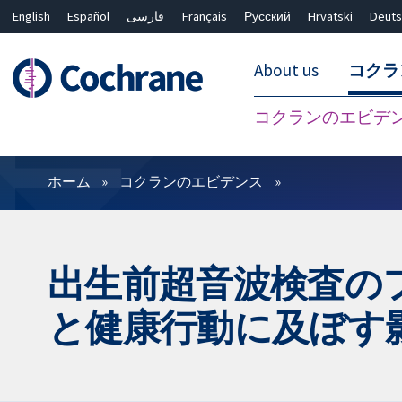
English
Español
فارسی
Français
Русский
Hrvatski
Deuts
About us
コクラ
コクランのエビデ
フィルター
ホーム
コクランのエビデンス
出生前超音波検査の
と健康行動に及ぼす