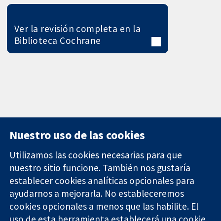
Ver la revisión completa en la
Biblioteca Cochrane
Nuestro uso de las cookies
Utilizamos las cookies necesarias para que
nuestro sitio funcione. También nos gustaría
11-13 Cavendish
Contacto
establecer cookies analíticas opcionales para
Square
Noticias
ayudarnos a mejorarla. No estableceremos
Evidencia fiable.
Londres
Prensa
Decisiones
cookies opcionales a menos que las habilite. El
W1G 0AN
Sobre
informadas.
Reino Unido
nosotros
uso de esta herramienta establecerá una cookie