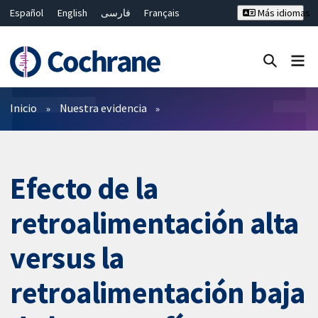
Español
English
فارسی
Français
Más idiomas
Русский
Hrvatski
Deutsch
Bahasa Malaysia
ไทย
繁體中文
简体中文
Cerrar búsqueda ✖
Filtros
Inicio
Nuestra evidencia
Efecto de la
retroalimentación alta
versus la
retroalimentación baja