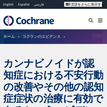
English
Español
فارسی
言語をさらに表示する
Français
Русский
Hrvatski
Deutsch
Bahasa Malaysia
ไทย
繁體中文
简体中文
Close search ✖
フィルター
ホーム
コクランのエビデンス
カンナビノイドが認
知症における不安行動
の改善やその他の認知
症症状の治療に有効で