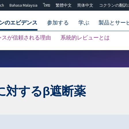
ch
Bahasa Malaysia
ไทย
繁體中文
简体中文
コクランの翻訳
ンのエビデンス
参加する
学ぶ
製品とサー
ンスが信頼される理由
系統的レビューとは
Close search ✖
に対するβ遮断薬