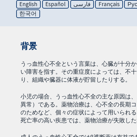
English
Español
فارسی
Français
Ру
한국어
背景
うっ血性心不全という言葉は、心臓が十分か
い障害を指す。その重症度によっては、不十
り、組織や臓器に体液が貯留したりする。
小児の場合、うっ血性心不全の主な原因は、
異常）である。薬物治療は、心不全の長期コ
のためなど、個々の症状によって用いられる
死亡率の高い疾患では、薬物治療が失敗した
成人のうっ血性心不全ではβ遮断薬は有益で