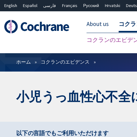
English
Español
فارسی
Français
Русский
Hrvatski
Deuts
About us
コクラ
コクランのエビデ
フィルター
ホーム
コクランのエビデンス
小児うっ血性心不全
以下の言語でもご利用いただけます