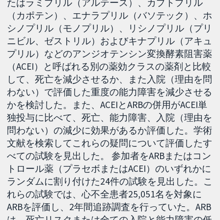
たはラミプリル（アルテース）、カプトプリル
（カポテン）、エナラプリル（バソテック）、ホ
シノプリル（モノプリル）、リシノプリル（プリ
ニビル、ゼストリル）およびキナプリル（アキュ
プリル）などのアンジオテンシン変換酵素阻害薬
（ACEI）と呼ばれる別の薬効クラスの薬剤と比較
して、死亡を減少させるか、また入院（理由を問
わない）で評価した重度の能力障害を減少させる
かを検討した。また、ACEIとARBの併用がACEI単
独投与に比べて、死亡、能力障害、入院（理由を
問わない）の減少に効果があるか評価した。学術
文献を検索してこれらの疑問について評価したす
べての試験を見出した。 参加者をARBまたはコン
トロール薬（プラセボまたはACEI）のいずれかに
ランダムに割り付けた24件の試験を見出した。こ
れらの試験では、心不全患者25,051名を対象に
ARBを評価し、2年間追跡調査を行っていた。ARB
は、死亡リスクまたは全ての入院と能力障害の低