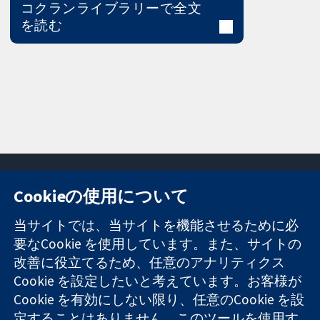
コクランライブラリーで全文
を読む
Cookieの使用について
11-13 Cavendish
お問い合わせ
当サイトでは、当サイトを機能させるために必
Square
ニュース
要なCookie を使用しています。また、サイトの
信頼できるエビ
London
広報
改善に役立てるため、任意のアナリティクス
デンスと
W1G 0AN
コクランにつ
情報に基づく意
United Kingdom
いて
Cookie を設定したいと考えています。お客様が
思決定により
採用
Cookie を有効にしない限り、任意のCookie を設
健康のさらなる
Cochrane
定することはありません。このツールを使用す