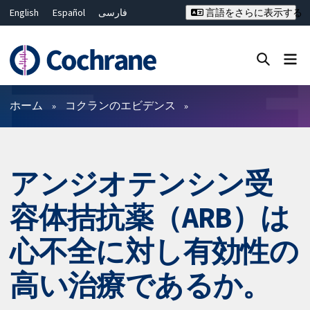
English
Español
فارسی
言語をさらに表示する
Français
Русский
Hrvatski
Deutsch
Bahasa Malaysia
ไทย
繁體中文
简体中文
Close search ✖
フィルター
ホーム
コクランのエビデンス
アンジオテンシン受
容体拮抗薬（ARB）は
心不全に対し有効性の
高い治療であるか。