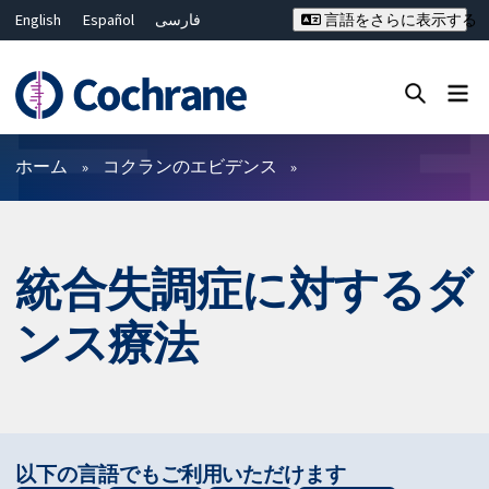
English
Español
فارسی
言語をさらに表示する
Français
Русский
Hrvatski
Deutsch
Bahasa Malaysia
ไทย
繁體中文
简体中文
Close search ✖
フィルター
ホーム
コクランのエビデンス
統合失調症に対するダ
ンス療法
以下の言語でもご利用いただけます