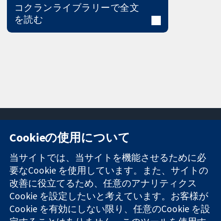
コクランライブラリーで全文
を読む
Cookieの使用について
11-13 Cavendish
お問い合わせ
当サイトでは、当サイトを機能させるために必
Square
ニュース
要なCookie を使用しています。また、サイトの
信頼できるエビ
London
広報
改善に役立てるため、任意のアナリティクス
デンスと
W1G 0AN
コクランにつ
情報に基づく意
Cookie を設定したいと考えています。お客様が
United Kingdom
いて
思決定により
採用
Cookie を有効にしない限り、任意のCookie を設
健康のさらなる
Cochrane