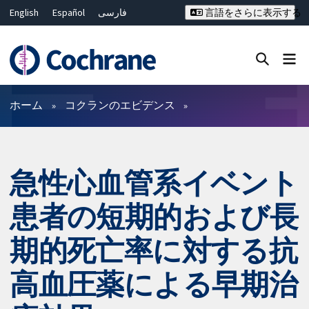
English
Español
فارسی
言語をさらに表示する
Français
Русский
Hrvatski
Deutsch
Bahasa Malaysia
ไทย
繁體中文
简体中文
Close search ✖
フィルター
ホーム
コクランのエビデンス
急性心血管系イベント
患者の短期的および長
期的死亡率に対する抗
高血圧薬による早期治