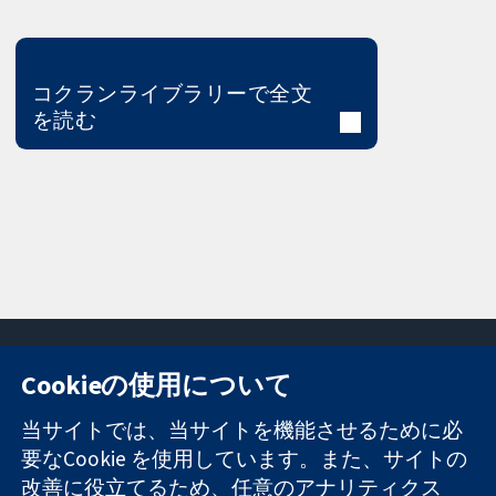
コクランライブラリーで全文
を読む
Cookieの使用について
11-13 Cavendish
お問い合わせ
当サイトでは、当サイトを機能させるために必
Square
ニュース
要なCookie を使用しています。また、サイトの
信頼できるエビ
London
広報
改善に役立てるため、任意のアナリティクス
デンスと
W1G 0AN
コクランにつ