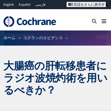
English
Español
فارسی
言語をさらに表示する
Français
Русский
Hrvatski
Deutsch
Bahasa Malaysia
ไทย
繁體中文
简体中文
Close search ✖
フィルター
ホーム
コクランのエビデンス
大腸癌の肝転移患者に
ラジオ波焼灼術を用い
るべきか？