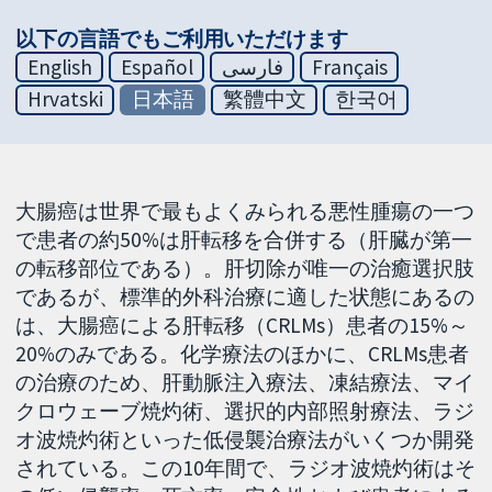
以下の言語でもご利用いただけます
English
Español
فارسی
Français
Hrvatski
日本語
繁體中文
한국어
大腸癌は世界で最もよくみられる悪性腫瘍の一つ
で患者の約50%は肝転移を合併する（肝臓が第一
の転移部位である）。肝切除が唯一の治癒選択肢
であるが、標準的外科治療に適した状態にあるの
は、大腸癌による肝転移（CRLMs）患者の15%～
20%のみである。化学療法のほかに、CRLMs患者
の治療のため、肝動脈注入療法、凍結療法、マイ
クロウェーブ焼灼術、選択的内部照射療法、ラジ
オ波焼灼術といった低侵襲治療法がいくつか開発
されている。この10年間で、ラジオ波焼灼術はそ