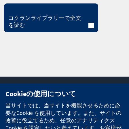
コクランライブラリーで全文
を読む
Cookieの使用について
11-13 Cavendish
お問い合わせ
当サイトでは、当サイトを機能させるために必
Square
ニュース
要なCookie を使用しています。また、サイトの
信頼できるエビ
London
広報
改善に役立てるため、任意のアナリティクス
デンスと
W1G 0AN
コクランにつ
情報に基づく意
Cookie を設定したいと考えています。お客様が
United Kingdom
いて