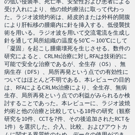
の低い侵襲率、死亡率、安全性および患者による
受け入れにより、他の焼灼療法に取って代わっ
た。ラジオ波焼灼術は、経皮的または外科的開腹
により肝転移の腫瘍内に針を挿入する、低侵襲技
術を用いる。ラジオ波を用いて交流電流を生成し
針を通して局所組織の温度を50℃～100℃にして
「凝固」を起こし腫瘍壊死を生じさせる。数件の
研究によると、CRLMs治療に対しRFAは技術的に
可能で安全な治療であるが、全生存（OS）、無
病生存（DFS）、局所再発という点での有効性に
ついてはほとんど不明である。本レビューの目的
は、RFAによるCRLMs治療により、全生存、無病
生存、局所再発という点での利益がみられるか検
討することであった。本レビューに、ラジオ波焼
灼術と他の治療と比較している18件の研究（観察
研究を10件、CCTを7件、その後追加されたRCTを
1件）を選択した。介入、比較、およびアウトカ
ムに関する異質性のため、データの使用ができ