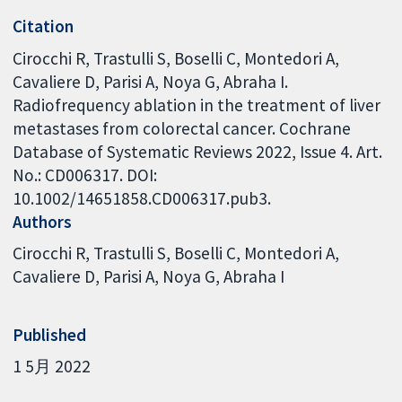
Citation
Cirocchi R, Trastulli S, Boselli C, Montedori A,
Cavaliere D, Parisi A, Noya G, Abraha I.
Radiofrequency ablation in the treatment of liver
metastases from colorectal cancer. Cochrane
Database of Systematic Reviews 2022, Issue 4. Art.
No.: CD006317. DOI:
10.1002/14651858.CD006317.pub3.
Authors
Cirocchi R
Trastulli S
Boselli C
Montedori A
Cavaliere D
Parisi A
Noya G
Abraha I
Published
1 5月 2022