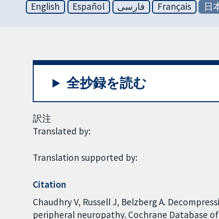
English
Español
فارسی
Français
日
全抄録を読む
訳注
Translated by:
Translation supported by:
Citation
Chaudhry V, Russell J, Belzberg A. Decompressi
peripheral neuropathy. Cochrane Database of S