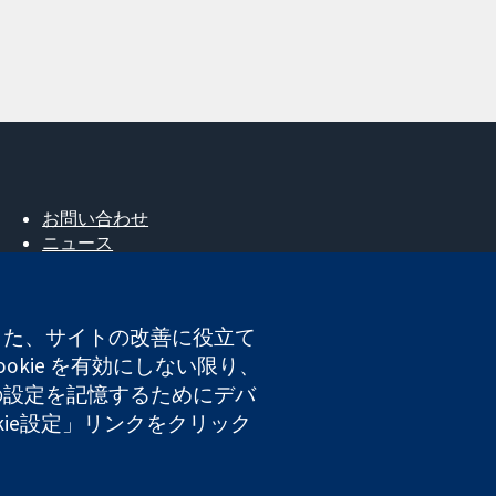
お問い合わせ
ニュース
広報
コクランについて
採用
。また、サイトの改善に役立て
Cochrane Library
okie を有効にしない限り、
たの設定を記憶するためにデバ
okie設定」リンクをクリック
登録番号 03044323）です。付加価値税登録番号 GB 718