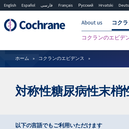
English
Español
فارسی
Français
Русский
Hrvatski
Deuts
About us
コクラ
コクランのエビデ
フィルター
ホーム
コクランのエビデンス
対称性糖尿病性末梢
以下の言語でもご利用いただけます