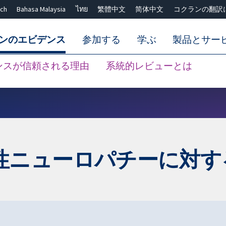
ch
Bahasa Malaysia
ไทย
繁體中文
简体中文
コクランの翻訳
ンのエビデンス
参加する
学ぶ
製品とサー
ンスが信頼される理由
系統的レビューとは
Close search ✖
性ニューロパチーに対す