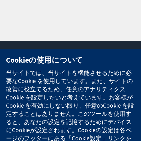
Cookieの使用について
11-13 Cavendish
お問い合わせ
当サイトでは、当サイトを機能させるために必
Square
ニュース
要なCookie を使用しています。また、サイトの
信頼できるエビ
London
広報
改善に役立てるため、任意のアナリティクス
デンスと
W1G 0AN
コクランにつ
情報に基づく意
United Kingdom
いて
Cookie を設定したいと考えています。お客様が
思決定により
採用
Cookie を有効にしない限り、任意のCookie を設
健康のさらなる
Cochrane
定することはありません。このツールを使用す
向上へ
Library
ると、あなたの設定を記憶するためにデバイス
にCookieが設定されます。Cookieの設定は各ペ
ージのフッターにある「Cookie設定」リンクを