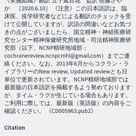
《実施組織》翻訳 五十嵐百花 監訳 佐藤さや
か ［2020.6.10］ 《注意》この日本語訳は、臨
床医、疫学研究者などによる翻訳のチェックを受
けて公開していますが、訳語の間違いなどお気づ
きの点がございましたら、国立精神・神経医療研
究センター精神保健研究所地域・司法精神医療研
究部（以下、NCNP精研地域部；
cochranereview.ncnpcmhl@gmail.com）までご連
絡ください。なお、2013年6月からコクラン・ラ
イブラリーのNew review, Updated reviewとも日
単位で更新されています。NCNP精研地域部では
最新版の日本語訳を掲載するよう努めております
が、タイム・ラグが生じている場合もあります。
ご利用に際しては、最新版（英語版）の内容をご
確認ください。 《CD005963.pub2》
Citation