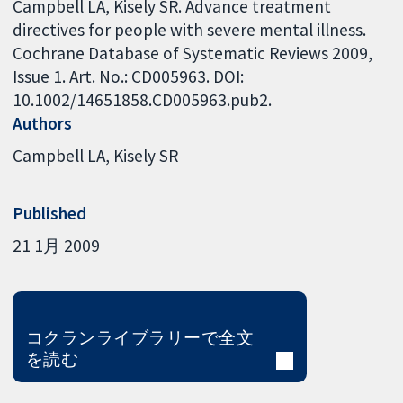
Campbell LA, Kisely SR. Advance treatment
directives for people with severe mental illness.
Cochrane Database of Systematic Reviews 2009,
Issue 1. Art. No.: CD005963. DOI:
10.1002/14651858.CD005963.pub2.
Authors
Campbell LA
Kisely SR
Published
21 1月 2009
コクランライブラリーで全文
を読む