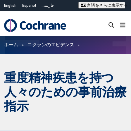
English
Español
فارسی
言語をさらに表示する
Français
Русский
Hrvatski
Deutsch
Bahasa Malaysia
ไทย
繁體中文
简体中文
Close search ✖
フィルター
ホーム
コクランのエビデンス
重度精神疾患を持つ
人々のための事前治療
指示