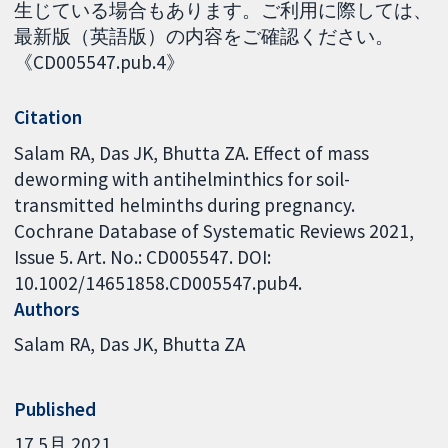
生じている場合もあります。ご利用に際しては、
最新版（英語版）の内容をご確認ください。
《CD005547.pub.4》
Citation
Salam RA, Das JK, Bhutta ZA. Effect of mass
deworming with antihelminthics for soil-
transmitted helminths during pregnancy.
Cochrane Database of Systematic Reviews 2021,
Issue 5. Art. No.: CD005547. DOI:
10.1002/14651858.CD005547.pub4.
Authors
Salam RA
Das JK
Bhutta ZA
Published
17 5月 2021