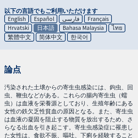
以下の言語でもご利用いただけます
English
Español
فارسی
Français
Hrvatski
日本語
Bahasa Malaysia
ไทย
繁體中文
简体中文
한국어
論点
汚染された土壌からの寄生虫感染には、鉤虫、回
虫、鞭虫などがある。これらの腸内寄生虫（蠕
虫）は血液を栄養源としており、生殖年齢にある
女性の鉄欠乏性貧血の原因となる。また、寄生虫
は血液の凝固を阻止する物質を放出するため、さ
らなる出血を引き起こす。寄生虫感染症に罹患し
た女性は、食欲不振、嘔吐、下痢を経験すること