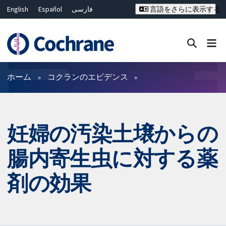
English
Español
فارسی
言語をさらに表示する
Français
Русский
Hrvatski
Deutsch
Bahasa Malaysia
ไทย
繁體中文
简体中文
Close search ✖
フィルター
ホーム
コクランのエビデンス
妊婦の汚染土壌からの
腸内寄生虫に対する薬
剤の効果