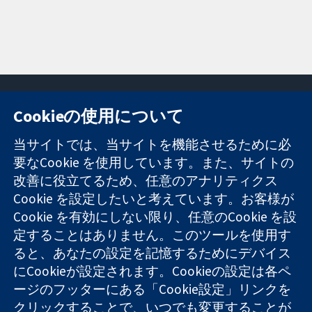
Cookieの使用について
11-13 Cavendish
お問い合わせ
当サイトでは、当サイトを機能させるために必
Square
ニュース
要なCookie を使用しています。また、サイトの
信頼できるエビ
London
広報
改善に役立てるため、任意のアナリティクス
デンスと
W1G 0AN
コクランにつ
情報に基づく意
Cookie を設定したいと考えています。お客様が
United Kingdom
いて
思決定により
採用
Cookie を有効にしない限り、任意のCookie を設
健康のさらなる
Cochrane
定することはありません。このツールを使用す
向上へ
Library
ると、あなたの設定を記憶するためにデバイス
にCookieが設定されます。Cookieの設定は各ペ
ージのフッターにある「Cookie設定」リンクを
コクラン・コラボレーションは、イングランド及びウェールズ
クリックすることで、いつでも変更することが
に登録された慈善団体（登録番号 1045921）および保証有限責