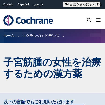
English
Español
فارسی
言語をさらに表示する
Français
Русский
Hrvatski
Deutsch
Bahasa Malaysia
ไทย
繁體中文
简体中文
Close search ✖
フィルター
ホーム
コクランのエビデンス
子宮筋腫の女性を治療
するための漢方薬
以下の言語でもご利用いただけます