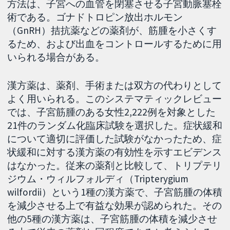
方法は、子宮への血管を閉塞させる子宮動脈塞栓
術である。ゴナドトロピン放出ホルモン
（GnRH）拮抗薬などの薬剤が、筋腫を小さくす
るため、および出血をコントロールするために用
いられる場合がある。
漢方薬は、薬剤、手術または双方の代わりとして
よく用いられる。このシステマティックレビュー
では、子宮筋腫のある女性2,222例を対象とした
21件のランダム化臨床試験を選択した。症状緩和
について適切に評価した試験がなかったため、症
状緩和に対する漢方薬の有効性を示すエビデンス
はなかった。従来の薬剤と比較して、トリプテリ
ジウム・ウィルフォルディ（Tripterygium
wilfordii）という1種の漢方薬で、子宮筋腫の体積
を減少させる上で有益な効果が認められた。その
他の5種の漢方薬は、子宮筋腫の体積を減少させ