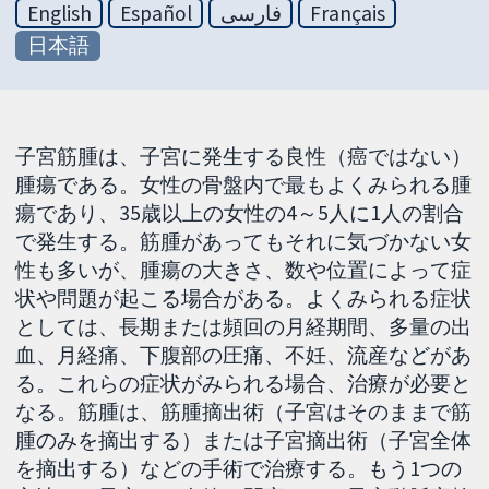
English
Español
فارسی
Français
日本語
子宮筋腫は、子宮に発生する良性（癌ではない）
腫瘍である。女性の骨盤内で最もよくみられる腫
瘍であり、35歳以上の女性の4～5人に1人の割合
で発生する。筋腫があってもそれに気づかない女
性も多いが、腫瘍の大きさ、数や位置によって症
状や問題が起こる場合がある。よくみられる症状
としては、長期または頻回の月経期間、多量の出
血、月経痛、下腹部の圧痛、不妊、流産などがあ
る。これらの症状がみられる場合、治療が必要と
なる。筋腫は、筋腫摘出術（子宮はそのままで筋
腫のみを摘出する）または子宮摘出術（子宮全体
を摘出する）などの手術で治療する。もう1つの