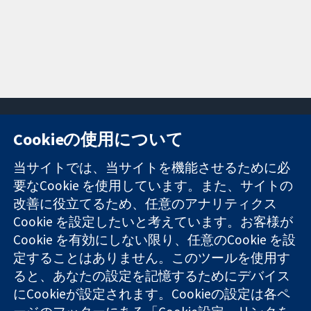
Cookieの使用について
11-13 Cavendish
お問い合わせ
当サイトでは、当サイトを機能させるために必
Square
ニュース
要なCookie を使用しています。また、サイトの
信頼できるエビ
London
広報
改善に役立てるため、任意のアナリティクス
デンスと
W1G 0AN
コクランにつ
情報に基づく意
Cookie を設定したいと考えています。お客様が
United Kingdom
いて
思決定により
採用
Cookie を有効にしない限り、任意のCookie を設
健康のさらなる
Cochrane
定することはありません。このツールを使用す
向上へ
Library
ると、あなたの設定を記憶するためにデバイス
にCookieが設定されます。Cookieの設定は各ペ