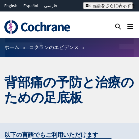
English
Español
فارسی
言語をさらに表示する
Français
Русский
Hrvatski
Deutsch
Bahasa Malaysia
ไทย
繁體中文
简体中文
Close search ✖
フィルター
ホーム
コクランのエビデンス
背部痛の予防と治療の
ための足底板
以下の言語でもご利用いただけます