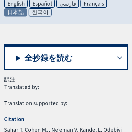
English
Español
فارسی
Français
日本語
한국어
全抄録を読む
訳注
Translated by:
Translation supported by:
Citation
Sahar T, Cohen MJ, Ne'eman V, Kandel L, Odebiyi