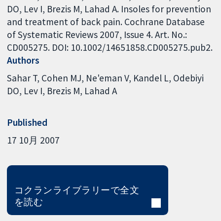
DO, Lev I, Brezis M, Lahad A. Insoles for prevention
and treatment of back pain. Cochrane Database
of Systematic Reviews 2007, Issue 4. Art. No.:
CD005275. DOI: 10.1002/14651858.CD005275.pub2.
Authors
Sahar T
Cohen MJ
Ne'eman V
Kandel L
Odebiyi
DO
Lev I
Brezis M
Lahad A
Published
17 10月 2007
コクランライブラリーで全文
を読む