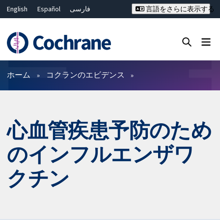
English
Español
فارسی
言語をさらに表示する
Français
Русский
Hrvatski
Deutsch
Bahasa Malaysia
ไทย
繁體中文
简体中文
Close search ✖
フィルター
ホーム
コクランのエビデンス
心血管疾患予防のため
のインフルエンザワ
クチン