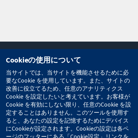
Cookieの使用について
11-13 Cavendish
お問い合わせ
当サイトでは、当サイトを機能させるために必
Square
ニュース
要なCookie を使用しています。また、サイトの
信頼できるエビ
London
広報
改善に役立てるため、任意のアナリティクス
デンスと
W1G 0AN
コクランにつ
情報に基づく意
United Kingdom
いて
Cookie を設定したいと考えています。お客様が
思決定により
採用
Cookie を有効にしない限り、任意のCookie を設
健康のさらなる
Cochrane
定することはありません。このツールを使用す
向上へ
Library
ると、あなたの設定を記憶するためにデバイス
にCookieが設定されます。Cookieの設定は各ペ
ージのフッターにある「Cookie設定」リンクを