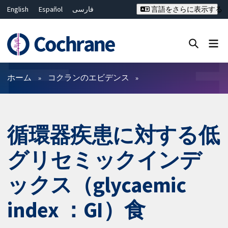
English
Español
فارسی
言語をさらに表示する
Français
Русский
Hrvatski
Deutsch
Bahasa Malaysia
ไทย
繁體中文
简体中文
Close search ✖
フィルター
ホーム
コクランのエビデンス
循環器疾患に対する低
グリセミックインデ
ックス（glycaemic
index ：GI）食