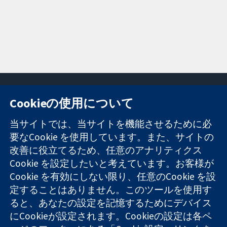
Cookieの使用について
11-13 Cavendish
お問い合わせ
当サイトでは、当サイトを機能させるために必
Square
ニュース
要なCookie を使用しています。また、サイトの
信頼できるエビ
London
広報
改善に役立てるため、任意のアナリティクス
デンスと
W1G 0AN
コクランにつ
情報に基づく意
United Kingdom
いて
Cookie を設定したいと考えています。お客様が
思決定により
採用
Cookie を有効にしない限り、任意のCookie を設
健康のさらなる
Cochrane
定することはありません。このツールを使用す
向上へ
Library
ると、あなたの設定を記憶するためにデバイス
にCookieが設定されます。Cookieの設定は各ペ