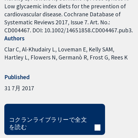
Low glycaemic index diets for the prevention of
cardiovascular disease. Cochrane Database of
Systematic Reviews 2017, Issue 7. Art. No.:
CD004467. DOI: 10.1002/14651858.CD004467.pub3.
Authors
Clar C
Al-Khudairy L
Loveman E
Kelly SAM
Hartley L
Flowers N
Germanò R
Frost G
Rees K
Published
31 7月 2017
コクランライブラリーで全文
を読む