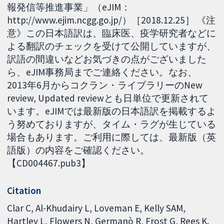
報発信等推進事業」（eJIM：
http://www.ejim.ncgg.go.jp/）［2018.12.25］ 《注
意》この日本語訳は、臨床医、疫学研究者などに
よる翻訳のチェックを受けて公開していますが、
訳語の間違いなどお気づきの点がございました
ら、eJIM事務局までご連絡ください。なお、
2013年6月からコクラン・ライブラリーのNew
review, Updated reviewとも日単位で更新されて
います。eJIMでは最新版の日本語訳を掲載するよ
う努めておりますが、タイム・ラグが生じている
場合もあります。ご利用に際しては、最新版（英
語版）の内容をご確認ください。
【CD004467.pub3】
Citation
Clar C, Al-Khudairy L, Loveman E, Kelly SAM,
Hartley L, Flowers N, Germanò R, Frost G, Rees K.