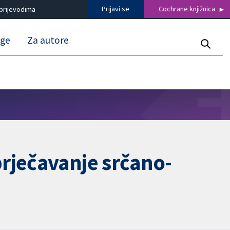
Prijavi se
Cochrane knjižnica
prijevodima
uge
Za autore
rječavanje srčano-