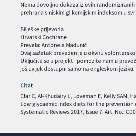
Nema dovoljno dokaza iz ovih randomiziranih kl
prehrana s niskim glikemijskim indeksom u svrhu
Bilješke prijevoda
Hrvatski Cochrane
Prevela: Antonela Madunić
Ovaj sažetak preveden je u okviru volontersk
Uključite se u projekt i pomozite nam u prevo
još uvijek dostupni samo na engleskom jeziku
Citat
Clar C, Al-Khudairy L, Loveman E, Kelly SAM, H
Low glycaemic index diets for the prevention 
Systematic Reviews 2017, Issue 7. Art. No.: 