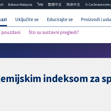
ch
Bahasa Malaysia
ไทย
繁體中文
简体中文
O Cochraneovim 
kazi
Uključite se
Educirajte se
Proizvodi i usl
i pouzdani
Što su sustavni pregledi?
Close search ✖
kemijskim indeksom za sp