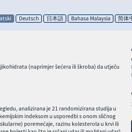
atski
Deutsch
日本語
Bahasa Malaysia
简体
ljikohidrata (naprimjer šećera ili škroba) da utječu
edu, analizirana je 21 randomizirana studija u
glikemijskim indeksom u usporedbi s onom sličnog
askularne) poremećaje, razinu kolesterola u krvi ili
arne bolesti kao što je srčani udar ili moždani udar).