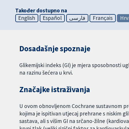
Također dostupno na
English
Español
فارسی
Français
Hrv
Dosadašnje spoznaje
Glikemijski indeks (GI) je mjera sposobnosti ug
na razinu šećera u krvi.
Značajke istraživanja
U ovom obnovljenom Cochrane sustavnom pregl
kojima je ispitivan utjecaj prehrane s niskim 
sastava, ali s višim GI na srčano-žilne (kardiov
krvni tlak (veliki rizični faktor za kardiovaskul