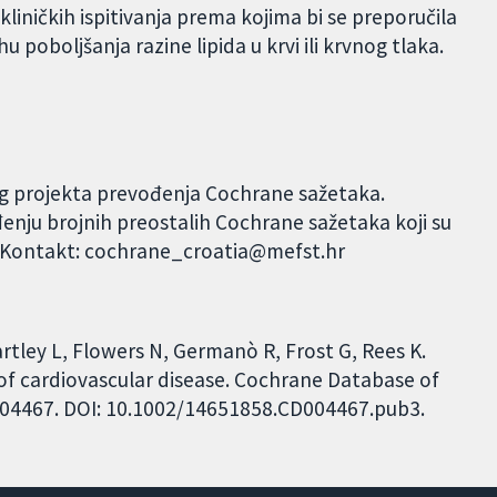
iničkih ispitivanja prema kojima bi se preporučila
 poboljšanja razine lipida u krvi ili krvnog tlaka.
og projekta prevođenja Cochrane sažetaka.
đenju brojnih preostalih Cochrane sažetaka koji su
. Kontakt: cochrane_croatia@mefst.hr
artley L, Flowers N, Germanò R, Frost G, Rees K.
of cardiovascular disease. Cochrane Database of
CD004467. DOI: 10.1002/14651858.CD004467.pub3.