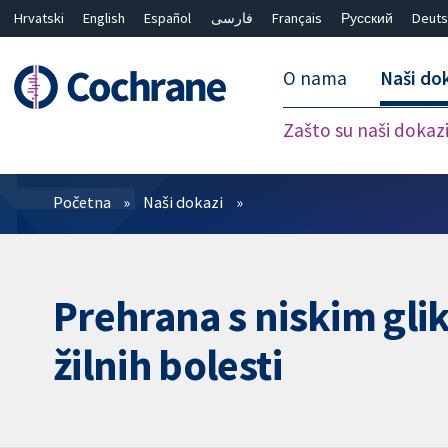
Hrvatski
English
Español
فارسی
Français
Русский
Deuts
O nama
Naši do
Zašto su naši dokaz
Prečistači
Početna
Naši dokazi
Prehrana s niskim gli
žilnih bolesti