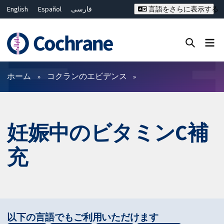
English
Español
فارسی
言語をさらに表示する
Français
Русский
Hrvatski
Deutsch
Bahasa Malaysia
ไทย
繁體中文
简体中文
Close search ✖
フィルター
ホーム
コクランのエビデンス
妊娠中のビタミンC補
充
以下の言語でもご利用いただけます