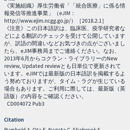
《実施組織》厚生労働省「「統合医療」に係る情
報発信等推進事業」（eJIM：
http://www.ejim.ncgg.go.jp/）［2018.2.1］
《注意》この日本語訳は、臨床医、疫学研究者な
どによる翻訳のチェックを受けて公開しています
が、訳語の間違いなどお気づきの点がございまし
たら、eJIM事務局までご連絡ください。なお、
2013年6月からコクラン・ライブラリーのNew
review, Updated reviewとも日単位で更新されて
います。eJIMでは最新版の日本語訳を掲載するよ
う努めておりますが、タイム・ラグが生じている
場合もあります。ご利用に際しては、最新版（英
語版）の内容をご確認ください。
CD004072 Pub3
Citation
Rumbold A, Ota E, Nagata C, Shahrook S,