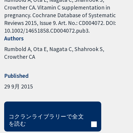
Crowther CA. Vitamin C supplementation in
pregnancy. Cochrane Database of Systematic
Reviews 2015, Issue 9. Art. No.: CD004072. DOI:
10.1002/14651858.CD004072.pub3.
Authors
Rumbold A
Ota E
Nagata C
Shahrook S
Crowther CA
Published
29 9月 2015
コクランライブラリーで全文
を読む