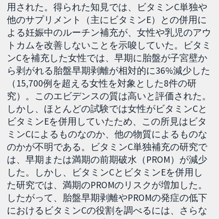
用された。得られた知見では、ビタミンC単独や
他のサプリメント（主にビタミンE）との併用に
よる妊娠中のルーチン補充が、女性や乳児のアウ
トカムを改善しないことを示唆していた。ビタミ
ンCを補充した女性では、早期に胎盤が子宮壁か
ら剥がれる胎盤早期剥離が相対的に36%減少した
（15,700例を超える女性を対象とした8件の研
究）。このエビデンスの質は高いと評価された。
しかし、ほとんどの試験では女性がビタミンCと
ビタミンEを併用していたため、この所見はビタ
ミンCによるものなのか、他の物質によるものな
のかが不明である。ビタミンC単独補充の研究で
は、早期または満期の前期破水（PROM）が減少
した。しかし、ビタミンCとビタミンEを併用し
た研究では、満期のPROMのリスクが増加した。
したがって、胎盤早期剥離やPROMの発症の低下
におけるビタミンCの役割を調べるには、さらな