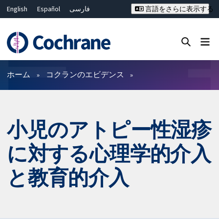
English
Español
فارسی
言語をさらに表示する
Français
Русский
Hrvatski
Deutsch
Bahasa Malaysia
ไทย
繁體中文
简体中文
Close search ✖
フィルター
ホーム
コクランのエビデンス
小児のアトピー性湿疹
に対する心理学的介入
と教育的介入