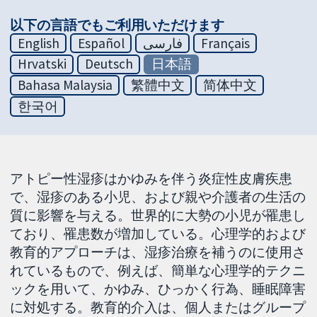
以下の言語でもご利用いただけます
English
Español
فارسی
Français
Hrvatski
Deutsch
日本語
Bahasa Malaysia
繁體中文
简体中文
한국어
アトピー性湿疹はかゆみを伴う炎症性皮膚疾患
で、湿疹のある小児、および親や介護者の生活の
質に影響を与える。世界的に大勢の小児が罹患し
ており、罹患数が増加している。心理学的および
教育的アプローチは、湿疹治療を補うのに使用さ
れているもので、例えば、簡単な心理学的テクニ
ックを用いて、かゆみ、ひっかく行為、睡眠障害
に対処する。教育的介入は、個人またはグループ