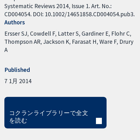
Systematic Reviews 2014, Issue 1. Art. No.:
CD004054. DOI: 10.1002/14651858.CD004054.pub3.
Authors
Ersser SJ
Cowdell F
Latter S
Gardiner E
Flohr C
Thompson AR
Jackson K
Farasat H
Ware F
Drury
A
Published
7 1月 2014
コクランライブラリーで全文
を読む