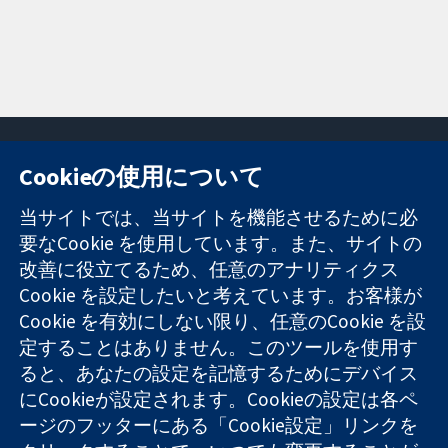
Cookieの使用について
11-13 Cavendish
お問い合わせ
当サイトでは、当サイトを機能させるために必
Square
ニュース
要なCookie を使用しています。また、サイトの
信頼できるエビ
London
広報
改善に役立てるため、任意のアナリティクス
デンスと
W1G 0AN
コクランにつ
情報に基づく意
United Kingdom
いて
Cookie を設定したいと考えています。お客様が
思決定により
採用
Cookie を有効にしない限り、任意のCookie を設
健康のさらなる
Cochrane
定することはありません。このツールを使用す
向上へ
Library
ると、あなたの設定を記憶するためにデバイス
にCookieが設定されます。Cookieの設定は各ペ
ージのフッターにある「Cookie設定」リンクを
コクラン・コラボレーションは、イングランド及びウェールズ