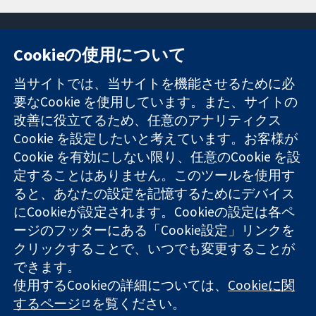
Cookieの使用について
11-13 Cavendish
お問い合わせ
当サイトでは、当サイトを機能させるために必
Square
ニュース
要なCookie を使用しています。また、サイトの
信頼できるエビ
London
広報
改善に役立てるため、任意のアナリティクス
デンスと
W1G 0AN
コクランにつ
情報に基づく意
United Kingdom
いて
Cookie を設定したいと考えています。お客様が
思決定により
採用
Cookie を有効にしない限り、任意のCookie を設
健康のさらなる
Cochrane
定することはありません。このツールを使用す
向上へ
Library
ると、あなたの設定を記憶するためにデバイス
にCookieが設定されます。Cookieの設定は各ペ
ージのフッターにある「Cookie設定」リンクを
コクラン・コラボレーションは、イングランド及びウェールズ
クリックすることで、いつでも変更することが
に登録された慈善団体（登録番号 1045921）および保証有限責
できます。
任会社（登録番号 03044323）です。付加価値税登録番号 GB
718 2127 49
使用するCookieの詳細については、
Cookieに関
するページ
を覧ください。
Copyright © 2026 The Cochrane Collaboration