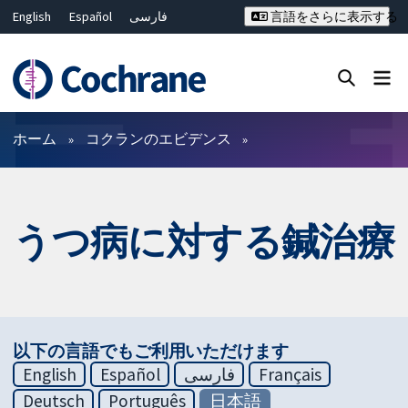
English
Español
فارسی
言語をさらに表示する
Français
Русский
Hrvatski
Deutsch
Bahasa Malaysia
ไทย
繁體中文
简体中文
Close search ✖
フィルター
ホーム
コクランのエビデンス
うつ病に対する鍼治療
以下の言語でもご利用いただけます
English
Español
فارسی
Français
Deutsch
Português
日本語