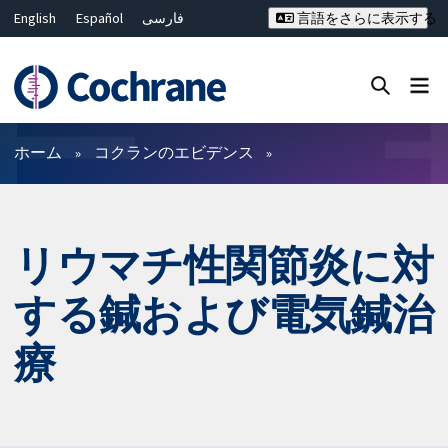
English
Español
فارسی
言語をさらに表示する
Français
Русский
Hrvatski
Deutsch
Bahasa Malaysia
ไทย
繁體中文
简体中文
Close search ✖
フィルター
ホーム
コクランのエビデンス
リウマチ性関節炎に対
する鍼および電気鍼治
療