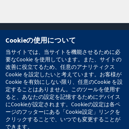
Cookieの使用について
11-13 Cavendish
お問い合わせ
当サイトでは、当サイトを機能させるために必
Square
ニュース
要なCookie を使用しています。また、サイトの
信頼できるエビ
London
広報
改善に役立てるため、任意のアナリティクス
デンスと
W1G 0AN
コクランにつ
情報に基づく意
United Kingdom
いて
Cookie を設定したいと考えています。お客様が
思決定により
採用
Cookie を有効にしない限り、任意のCookie を設
健康のさらなる
Cochrane
定することはありません。このツールを使用す
向上へ
Library
ると、あなたの設定を記憶するためにデバイス
にCookieが設定されます。Cookieの設定は各ペ
ージのフッターにある「Cookie設定」リンクを
コクラン・コラボレーションは、イングランド及びウェールズ
クリックすることで、いつでも変更することが
に登録された慈善団体（登録番号 1045921）および保証有限責
できます。
任会社（登録番号 03044323）です。付加価値税登録番号 GB