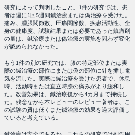
研究によって判明したこと。1件の研究では、患
者は週に1回5週間鍼治療または偽治療を受けた。
痛み、腫脹関節数、圧痛関節数、疾患活動性、全
身の健康度、試験結果または必要であった鎮痛剤
の量は、鍼治療または偽治療の実施を問わず変化
が認められなかった。
もう1件の別の研究では、膝の特定部位または実
際の鍼治療の部位にまたは偽の部位に針を挿し電
気を流した。実際に鍼治療を受けた患者で、休息
時、活動時または直立時膝の痛みがより緩和し
た。改善効果は、鍼治療後から4カ月まで持続し
た。残念ながら本レビューのレビュー著者は、こ
の試験の質は低くまた鍼治療の効果を過大評価し
ていると考えている。
鍼治療は安全であるか。これらの研究では副作用