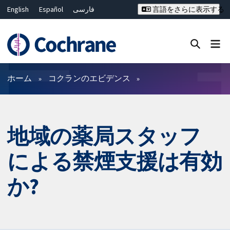
English
Español
فارسی
言語をさらに表示する
Français
Русский
Hrvatski
Deutsch
Bahasa Malaysia
ไทย
繁體中文
简体中文
Close search ✖
フィルター
ホーム
コクランのエビデンス
地域の薬局スタッフ
による禁煙支援は有効
か?