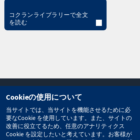
コクランライブラリーで全文
を読む
Cookieの使用について
11-13 Cavendish
お問い合わせ
当サイトでは、当サイトを機能させるために必
Square
ニュース
要なCookie を使用しています。また、サイトの
信頼できるエビ
London
広報
改善に役立てるため、任意のアナリティクス
デンスと
W1G 0AN
コクランにつ
情報に基づく意
United Kingdom
いて
Cookie を設定したいと考えています。お客様が
思決定により