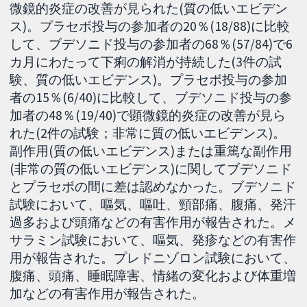
微鏡的炎症の改善が見られた(質の低いエビデン
ス)。プラセボ投与の参加者の20％(18/88)に比較
して、ブデソニド投与の参加者の68％(57/84)で6
カ月にわたって下痢の解消が持続した(3件の試
験、質の低いエビデンス)。プラセボ投与の参加
者の15％(6/40)に比較して、ブデソニド投与の参
加者の48％(19/40)で顕微鏡的炎症の改善が見ら
れた(2件の試験；非常に質の低いエビデンス)。
副作用(質の低いエビデンス)または重篤な副作用
(非常の質の低いエビデンス)に関してブデソニド
とプラセボの間に差は認めなかった。ブデソニド
試験において、嘔気、嘔吐、頸部痛、腹痛、発汗
過多および頭痛などの有害作用が報告された。メ
サラミン試験において、嘔気、発疹などの有害作
用が報告された。プレドニゾロン試験において、
腹痛、頭痛、睡眠障害、情緒の変化および体重増
加などの有害作用が報告された。