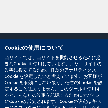
Cookieの使用について
11-13 Cavendish
お問い合わせ
当サイトでは、当サイトを機能させるために必
Square
ニュース
要なCookie を使用しています。また、サイトの
信頼できるエビ
London
広報
改善に役立てるため、任意のアナリティクス
デンスと
W1G 0AN
コクランにつ
情報に基づく意
United Kingdom
いて
Cookie を設定したいと考えています。お客様が
思決定により
採用
Cookie を有効にしない限り、任意のCookie を設
健康のさらなる
Cochrane
定することはありません。このツールを使用す
向上へ
Library
ると、あなたの設定を記憶するためにデバイス
にCookieが設定されます。Cookieの設定は各ペ
ージのフッターにある「Cookie設定」リンクを