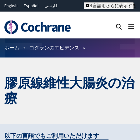
English
Español
فارسی
言語をさらに表示する
Français
Русский
Hrvatski
Deutsch
Bahasa Malaysia
ไทย
繁體中文
简体中文
Close search ✖
フィルター
ホーム
コクランのエビデンス
膠原線維性大腸炎の治
療
以下の言語でもご利用いただけます