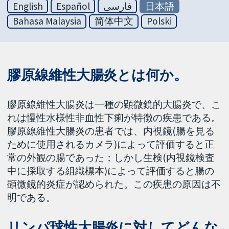
English
Español
فارسی
日本語
Bahasa Malaysia
简体中文
Polski
膠原線維性大腸炎とは何か。
膠原線維性大腸炎は一種の顕微鏡的大腸炎で、こ
れは慢性水様性非血性下痢が特徴の疾患である。
膠原線維性大腸炎の患者では、内視鏡(腸を見る
ために使用されるカメラ)によって評価すると正
常の外観の腸であった；しかし生検(内視鏡検査
中に採取する組織標本)によって評価すると腸の
顕微鏡的炎症が認められた。この疾患の原因は不
明である。
リンパ球性大腸炎に対してどんな