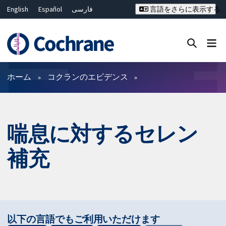
English
Español
فارسی
言語をさらに表示する
Français
Русский
Hrvatski
Deutsch
Bahasa Malaysia
ไทย
繁體中文
简体中文
Close search ✖
フィルター
ホーム
コクランのエビデンス
喘息に対するセレン
補充
以下の言語でもご利用いただけます