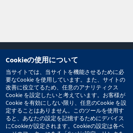
Cookieの使用について
11-13 Cavendish
お問い合わせ
当サイトでは、当サイトを機能させるために必
Square
ニュース
要なCookie を使用しています。また、サイトの
信頼できるエビ
London
広報
改善に役立てるため、任意のアナリティクス
デンスと
W1G 0AN
コクランにつ
情報に基づく意
Cookie を設定したいと考えています。お客様が
United Kingdom
いて
思決定により
採用
Cookie を有効にしない限り、任意のCookie を設
健康のさらなる
Cochrane
定することはありません。このツールを使用す
向上へ
Library
ると、あなたの設定を記憶するためにデバイス
にCookieが設定されます。Cookieの設定は各ペ