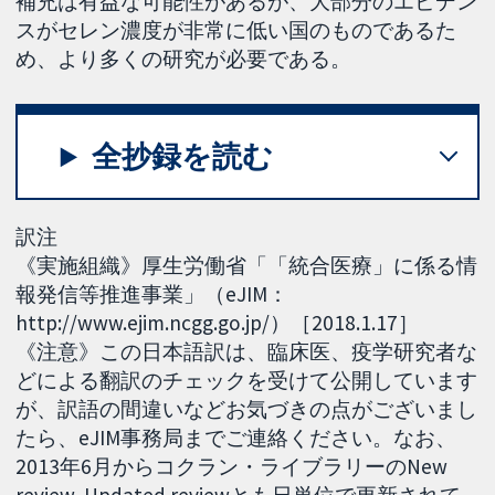
補充は有益な可能性があるが、大部分のエビデン
スがセレン濃度が非常に低い国のものであるた
め、より多くの研究が必要である。
全抄録を読む
訳注
《実施組織》厚生労働省「「統合医療」に係る情
報発信等推進事業」（eJIM：
http://www.ejim.ncgg.go.jp/）［2018.1.17］
《注意》この日本語訳は、臨床医、疫学研究者な
どによる翻訳のチェックを受けて公開しています
が、訳語の間違いなどお気づきの点がございまし
たら、eJIM事務局までご連絡ください。なお、
2013年6月からコクラン・ライブラリーのNew
review, Updated reviewとも日単位で更新されて