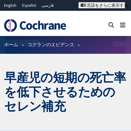
English
Español
فارسی
言語をさらに表示する
Français
Русский
Hrvatski
Deutsch
Bahasa Malaysia
ไทย
繁體中文
简体中文
Close search ✖
フィルター
ホーム
コクランのエビデンス
早産児の短期の死亡率
を低下させるための
セレン補充