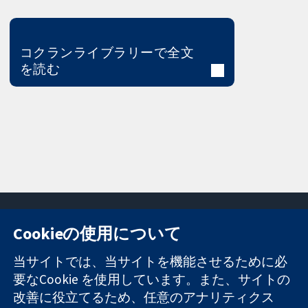
コクランライブラリーで全文
を読む
Cookieの使用について
11-13 Cavendish
お問い合わせ
当サイトでは、当サイトを機能させるために必
Square
ニュース
要なCookie を使用しています。また、サイトの
信頼できるエビ
London
広報
改善に役立てるため、任意のアナリティクス
デンスと
W1G 0AN
コクランにつ