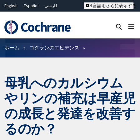
English
Español
فارسی
言語をさらに表示する
Français
Русский
Hrvatski
Deutsch
Bahasa Malaysia
ไทย
繁體中文
简体中文
Close search ✖
フィルター
ホーム
コクランのエビデンス
母乳へのカルシウム
やリンの補充は早産児
の成長と発達を改善す
るのか？