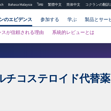
ch
Bahasa Malaysia
ไทย
繁體中文
简体中文
コクランの翻訳
ンのエビデンス
参加する
学ぶ
製品とサー
ンスが信頼される理由
系統的レビューとは
Close search ✖
ルチコステロイド代替薬