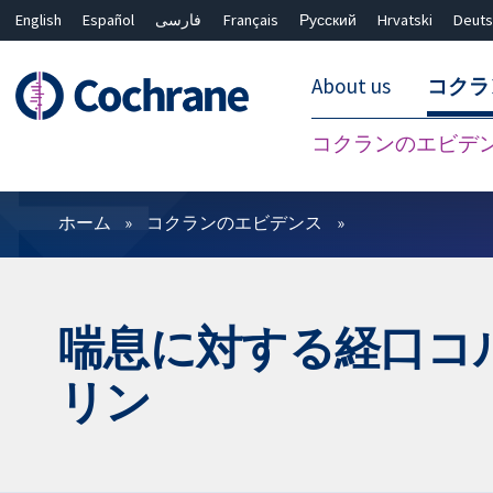
English
Español
فارسی
Français
Русский
Hrvatski
Deuts
About us
コクラ
コクランのエビデ
フィルター
ホーム
コクランのエビデンス
喘息に対する経口コ
リン