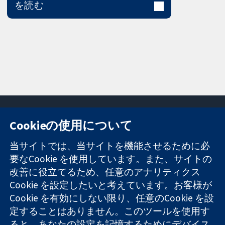
を読む
Cookieの使用について
11-13 Cavendish
お問い合わせ
当サイトでは、当サイトを機能させるために必
Square
ニュース
要なCookie を使用しています。また、サイトの
信頼できるエビ
London
広報
改善に役立てるため、任意のアナリティクス
デンスと
W1G 0AN
コクランにつ
情報に基づく意
Cookie を設定したいと考えています。お客様が
United Kingdom
いて
思決定により
採用
Cookie を有効にしない限り、任意のCookie を設
健康のさらなる
Cochrane
定することはありません。このツールを使用す
向上へ
Library
ると、あなたの設定を記憶するためにデバイス