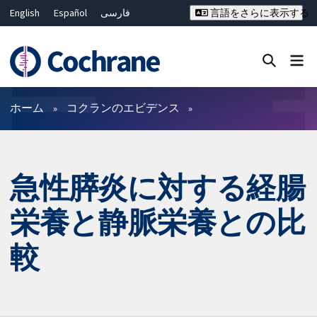
English
Español
فارسی
言語をさらに表示する
Français
Русский
Hrvatski
Deutsch
Bahasa Malaysia
ไทย
繁體中文
简体中文
Close search ✖
フィルター
ホーム
コクランのエビデンス
急性膵炎に対する経腸
栄養と静脈栄養との比
較