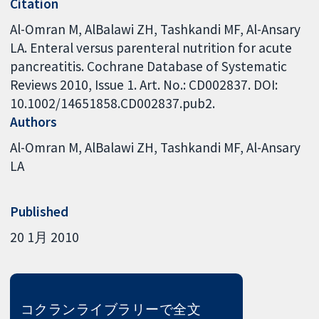
Citation
Al-Omran M, AlBalawi ZH, Tashkandi MF, Al-Ansary
LA. Enteral versus parenteral nutrition for acute
pancreatitis. Cochrane Database of Systematic
Reviews 2010, Issue 1. Art. No.: CD002837. DOI:
10.1002/14651858.CD002837.pub2.
Authors
Al-Omran M
AlBalawi ZH
Tashkandi MF
Al-Ansary
LA
Published
20 1月 2010
コクランライブラリーで全文