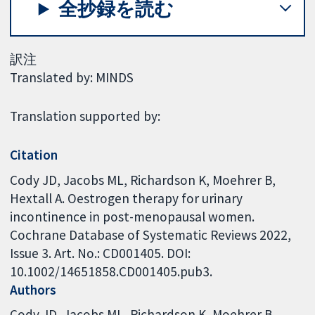
全抄録を読む
訳注
Translated by: MINDS
Translation supported by:
Citation
Cody JD, Jacobs ML, Richardson K, Moehrer B,
Hextall A. Oestrogen therapy for urinary
incontinence in post-menopausal women.
Cochrane Database of Systematic Reviews 2022,
Issue 3. Art. No.: CD001405. DOI:
10.1002/14651858.CD001405.pub3.
Authors
Cody JD
Jacobs ML
Richardson K
Moehrer B