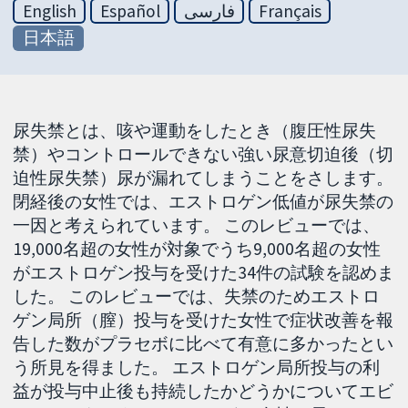
English
Español
فارسی
Français
日本語
尿失禁とは、咳や運動をしたとき（腹圧性尿失
禁）やコントロールできない強い尿意切迫後（切
迫性尿失禁）尿が漏れてしまうことをさします。
閉経後の女性では、エストロゲン低値が尿失禁の
一因と考えられています。 このレビューでは、
19,000名超の女性が対象でうち9,000名超の女性
がエストロゲン投与を受けた34件の試験を認めま
した。 このレビューでは、失禁のためエストロ
ゲン局所（膣）投与を受けた女性で症状改善を報
告した数がプラセボに比べて有意に多かったとい
う所見を得ました。 エストロゲン局所投与の利
益が投与中止後も持続したかどうかについてエビ