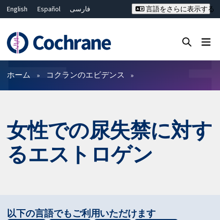
English
Español
فارسی
言語をさらに表示する
Français
Русский
Hrvatski
Deutsch
Bahasa Malaysia
ไทย
繁體中文
简体中文
Close search ✖
フィルター
ホーム
コクランのエビデンス
女性での尿失禁に対す
るエストロゲン
以下の言語でもご利用いただけます