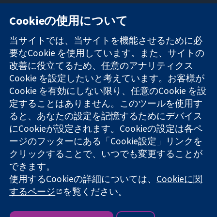
Cookieの使用について
11-13 Cavendish
お問い合わせ
当サイトでは、当サイトを機能させるために必
Square
ニュース
要なCookie を使用しています。また、サイトの
信頼できるエビ
London
広報
改善に役立てるため、任意のアナリティクス
デンスと
W1G 0AN
コクランにつ
情報に基づく意
Cookie を設定したいと考えています。お客様が
United Kingdom
いて
思決定により
採用
Cookie を有効にしない限り、任意のCookie を設
健康のさらなる
Cochrane
定することはありません。このツールを使用す
向上へ
Library
ると、あなたの設定を記憶するためにデバイス
にCookieが設定されます。Cookieの設定は各ペ
ージのフッターにある「Cookie設定」リンクを
コクラン・コラボレーションは、イングランド及びウェールズ
クリックすることで、いつでも変更することが
に登録された慈善団体（登録番号 1045921）および保証有限責
できます。
任会社（登録番号 03044323）です。付加価値税登録番号 GB
718 2127 49
使用するCookieの詳細については、
Cookieに関
するページ
を覧ください。
Copyright © 2026 The Cochrane Collaboration
ウェブサイト利用規約
|
免責事項
|
個人情報
|
Cookieポリシー