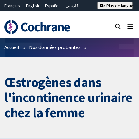
Français
English
Español
فارسی
Plus de langues
Русский
Hrvatski
Deutsch
Bahasa Malaysia
ไทย
繁體中文
简体中文
Fermer la recherche ✖
Filtres
Accueil
Nos données probantes
Œstrogènes dans
l'incontinence urinaire
chez la femme