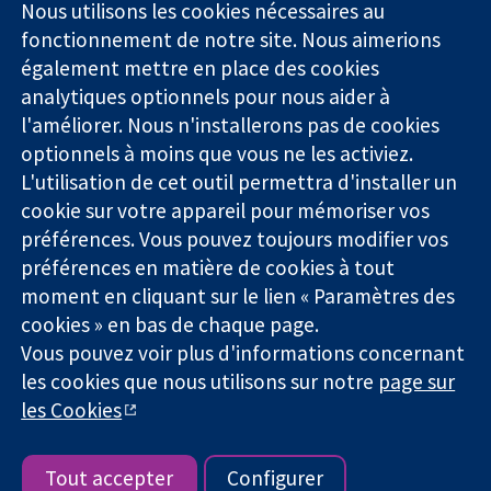
Square
nous
Nous utilisons les cookies nécessaires au
Des données
Londres
Actualités
fonctionnement de notre site. Nous aimerions
probantes.
W1G0AN
Service de
également mettre en place des cookies
Des décisions
Royaume-Uni
presse
analytiques optionnels pour nous aider à
éclairées.
Qui sommes-
l'améliorer. Nous n'installerons pas de cookies
Une meilleure
nous
santé.
optionnels à moins que vous ne les activiez.
Offres
d'emploi
L'utilisation de cet outil permettra d'installer un
Cochrane
cookie sur votre appareil pour mémoriser vos
Library
préférences. Vous pouvez toujours modifier vos
préférences en matière de cookies à tout
moment en cliquant sur le lien « Paramètres des
La Collaboration Cochrane est une association caritative (n°
cookies » en bas de chaque page.
1045921) et une société à responsabilité limitée par garantie (n°
Vous pouvez voir plus d'informations concernant
03044323) enregistrée en Angleterre et au Pays de Galles. Numéro
de TVA : GB 718 2127 49.
les cookies que nous utilisons sur notre
page sur
les Cookies
Copyright © 2026 The Cochrane Collaboration
Conditions Générales
|
Mentions légales
|
Politique de
confidentialité
|
Politique d'usage des cookies
|
Paramètres des
Tout accepter
Configurer